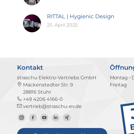
RITTAL | Hygienic Design
25. April 2025
Kontakt
Öffnun
straschu Elektro-Vertriebs GmbH
Montag – 
Mackenstedter Str. 9
Freitag
28816 Stuhr
+49 4206 4166-0
vertrieb@straschu-ev.de
Zum
Zur
Zum
Zum
Zum
Instagram-
Facebook-
YouTube-
LinkedIn-
Xing-