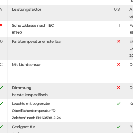
n
/W
0.9
Leistungsfaktor
A
e
I
Schutzklasse nach IEC
F
61140
El
0
Farbtemperatur einstellbar
En
Li
2
°C
Mit Lichtsensor
D
Dimmung
D
herstellerspezifisch
Leuchte mit begrenzter
K
Oberflächentemperatur "D-
Zeichen" nach EN 60598-2-24
Geeignet für
B