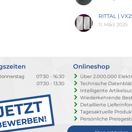
RITTAL | VX
11. März 2025
gszeiten
Onlineshop
Donnerstag
07:30 - 16:30
Über 2.000.000 Elektr
07:30 - 13:30
Technische Datenblät
Intelligente Artikelsu
Wiederkehrende Beste
Detaillierte Lieferinf
Tagesaktuelle Produ
Persönliche Preisgest