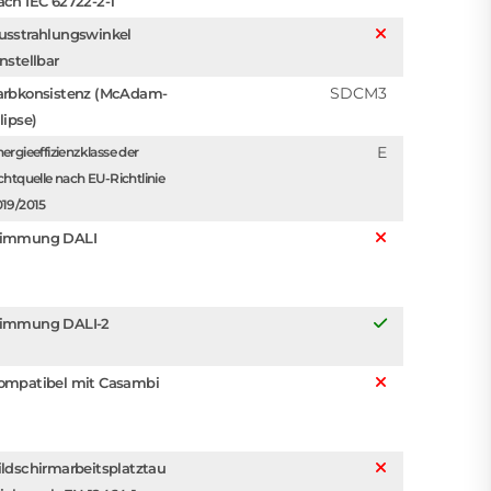
ach IEC 62722-2-1
usstrahlungswinkel
instellbar
SDCM3
arbkonsistenz (McAdam-
lipse)
E
ergieeffizienzklasse der
chtquelle nach EU-Richtlinie
019/2015
immung DALI
immung DALI-2
ompatibel mit Casambi
ildschirmarbeitsplatztau