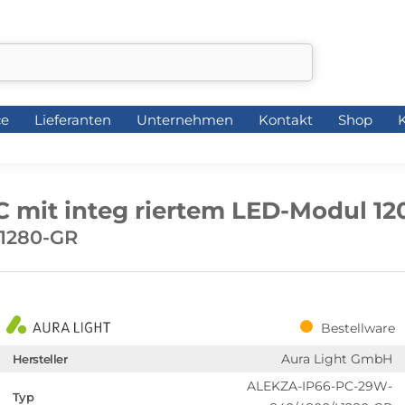
ce
Lieferanten
Unternehmen
Kontakt
Shop
K
ce
Lieferanten
Unternehmen
Kontakt
Shop
K
C mit integ riertem LED-Modul 1
1280-GR
Bestellware
Aura Light GmbH
Hersteller
ALEKZA-IP66-PC-29W-
Typ