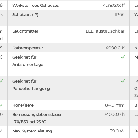
iß
Kunststoff
Werkstoff des Gehäuses
L
 s
IP66
Schutzart (IP)
W
em
LED austauschbar
Leuchtmittel
L
nd
89
4000.0 K
Farbtemperatur
N
°C
Geeignet für
M
Anbaumontage
Geeignet für
Le
Pendelaufhängung
O
Z
84.0 mm
Höhe/Tiefe
B
.0
74000.0 h
Bemessungslebensdauer
L
L70/B50 bei 25 °C
m²
39.0 W
Max. Systemleistung
B