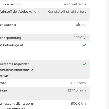
symmetrisch
ichtverteilung
Kunststoff strukturiert
erkstoff der Abdeckung
direkt
ichtaustritt
220.0 V
ennspannung
it Betriebsgerät
uchte mit begrenzter
berflächentemperatur "D-
eichen"
101.0 mm
reite
1277.0 mm
änge
4800.0 lm
emessungslichtstrom