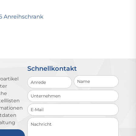
25 Anreihschrank
Schnellkontakt
Schnellkontakt
oartikel
ter
che
lllisten
ormationen
ktdaten
altung