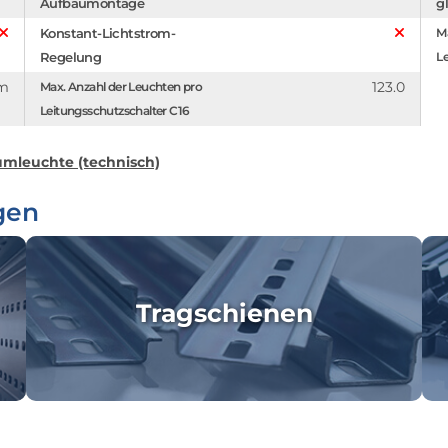
Aufbaumontage
g
Konstant-Lichtstrom-
Ma
Regelung
Le
m
123.0
Max. Anzahl der Leuchten pro
Leitungsschutzschalter C16
mleuchte (technisch)
gen
Tragschienen