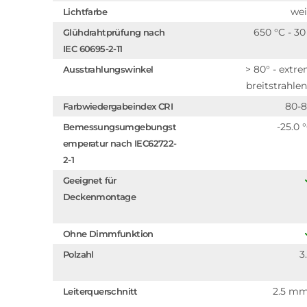
we
Lichtfarbe
650 °C - 30
Glühdrahtprüfung nach
IEC 60695-2-11
> 80° - extr
Ausstrahlungswinkel
breitstrahle
80-
Farbwiedergabeindex CRI
-25.0 
Bemessungsumgebungst
emperatur nach IEC62722-
2-1
Geeignet für
Deckenmontage
Ohne Dimmfunktion
3
Polzahl
2.5 m
Leiterquerschnitt