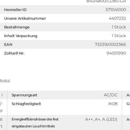
840/4800/L1280-GR
571045100
Hersteller ID
4407232
Unsere Artikelnummer
1 Stück
Bestellmenge
1 Stück
Inhalt Verpackung
7333160002366
EAN
94051990
Zolltarif-Nr.
Modul
I
AC/DC
Spannungsart
A
/-
IK08
Schlagfestigkeit
G
el
ät
A++, A+, A (LED)
Energieeffizienzklasse des fest
A
rt
eingebauten Leuchtmittels