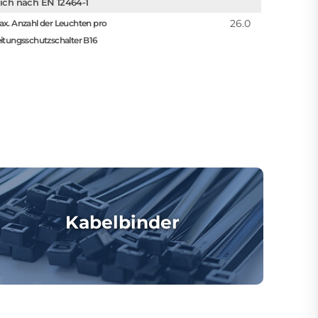
lich nach EN 12464-1
26.0
x. Anzahl der Leuchten pro
itungsschutzschalter B16
Kabelbinder