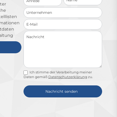
ter
che
lllisten
ormationen
ktdaten
altung
Ich stimme der Verarbeitung meiner
Daten gemäß
Datenschutzerklärung
zu.
Nachricht senden
Alternative: