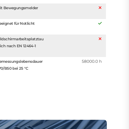
it Bewegungsmelder
eeignet für Notlicht
ildschirmarbeitsplatztau
lich nach EN 12464-1
58000.0 h
emessungslebensdauer
70/B50 bei 25 °C