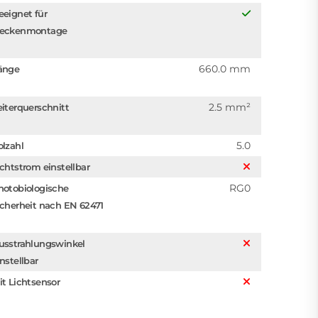
eeignet für
eckenmontage
660.0 mm
änge
2.5 mm²
eiterquerschnitt
5.0
olzahl
ichtstrom einstellbar
RG0
hotobiologische
icherheit nach EN 62471
usstrahlungswinkel
instellbar
it Lichtsensor