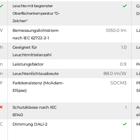
Leuchte mit begrenzter
G
Oberflächentemperatur "D-
D
Zeichen"
 W
1050.0 lm
Bemessungslichtstrom
L
nach IEC 62722-2-1
 h
1.0
Geeignet für
L
Leuchtmittelanzahl
mm
0.9
Leistungsfaktor
P
mm
88.0 lm/W
Leuchtenlichtausbeute
L
F
SDCM3
Farbkonsistenz (McAdam-
P
Ellipse)
S
I
Schutzklasse nach IEC
A
61140
e
°C
Dimmung DALI-2
M