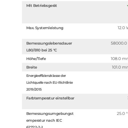
Mit Betriebsgerät
12.0
Max. Systemleistung
58000.0
Bemessungslebensdauer
L80/B10 bei 25 °C
108.0 
Höhe/Tiefe
101.0 
Breite
Energieeffizienzklasse der
Lichtquelle nach EU-Richtlinie
2019/2015
Farbtemperatur einstellbar
25.0 
Bemessungsumgebungst
emperatur nach IEC
62722-2-1