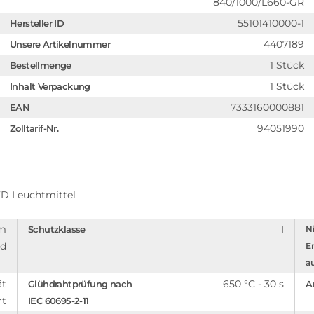
840/1000/L660-GR
55101410000-1
Hersteller ID
4407189
Unsere Artikelnummer
1 Stück
Bestellmenge
1 Stück
Inhalt Verpackung
7333160000881
EAN
94051990
Zolltarif-Nr.
D Leuchtmittel
em
I
Schutzklasse
Ni
nd
En
a
ät
650 °C - 30 s
Glühdrahtprüfung nach
A
rt
IEC 60695-2-11