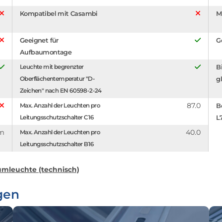
Kompatibel mit Casambi
M
Geeignet für
G
Aufbaumontage
Leuchte mit begrenzter
B
Oberflächentemperatur "D-
g
Zeichen" nach EN 60598-2-24
87.0
Max. Anzahl der Leuchten pro
B
Leitungsschutzschalter C16
L
m
40.0
Max. Anzahl der Leuchten pro
Leitungsschutzschalter B16
mleuchte (technisch)
gen