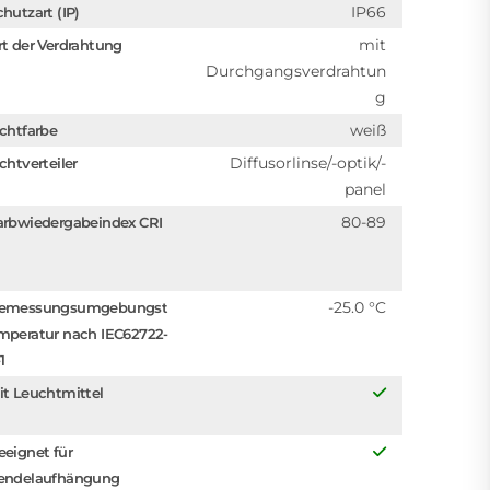
IP66
chutzart (IP)
mit
rt der Verdrahtung
Durchgangsverdrahtun
g
weiß
ichtfarbe
Diffusorlinse/-optik/-
chtverteiler
panel
80-89
arbwiedergabeindex CRI
-25.0 °C
emessungsumgebungst
mperatur nach IEC62722-
1
it Leuchtmittel
eeignet für
endelaufhängung