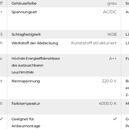
ff
grau
Gehäusefarbe
S
++
AC/DC
Spannungsart
A
5
IK08
Schlagfestigkeit
L
ch
Kunststoff strukturiert
Werkstoff der Abdeckung
Li
ar
A++
Höchste Energieeffizienzklasse
F
des austauschbaren
Leuchtmittels
kt
220.0 V
Nennspannung
B
e
2-
 W
4000.0 K
Farbtemperatur
M
Geeignet für
G
Anbaumontage
P