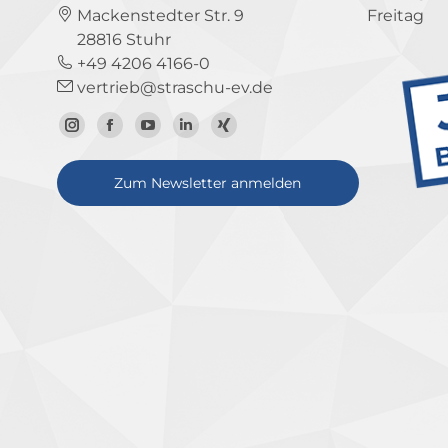
Mackenstedter Str. 9
Freitag
28816 Stuhr
+49 4206 4166-0
vertrieb@straschu-ev.de
Zum
Zur
Zum
Zum
Zum
Instagram-
Facebook-
YouTube-
LinkedIn-
Xing-
Zum Newsletter anmelden
Profil
Seite
Kanal
Profil
Profil