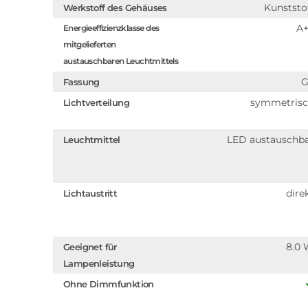
Kunststo
Werkstoff des Gehäuses
A
Energieeffizienzklasse des
mitgelieferten
austauschbaren Leuchtmittels
G
Fassung
symmetris
Lichtverteilung
LED austauschb
Leuchtmittel
dire
Lichtaustritt
8.0
Geeignet für
Lampenleistung
Ohne Dimmfunktion