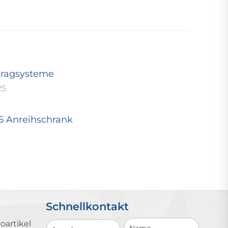
tragsysteme
25
25 Anreihschrank
Schnellkontakt
Schnellkontakt
oartikel