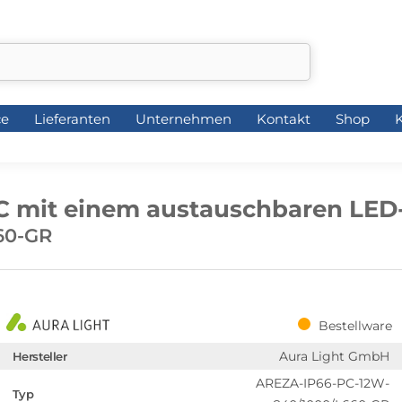
ce
Lieferanten
Unternehmen
Kontakt
Shop
K
ce
Lieferanten
Unternehmen
Kontakt
Shop
K
C mit einem austauschbaren LED
60-GR
Bestellware
Aura Light GmbH
Hersteller
AREZA-IP66-PC-12W-
Typ