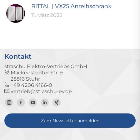
RITTAL | VX25 Anreihschrank
11. März 2025
Kontakt
straschu Elektro-Vertriebs GmbH
Mackenstedter Str. 9
28816 Stuhr
+49 4206 4166-0
vertrieb@straschu-ev.de
Zum
Zur
Zum
Zum
Zum
Instagram-
Facebook-
YouTube-
LinkedIn-
Xing-
Zum Newsletter anmelden
Profil
Seite
Kanal
Profil
Profil