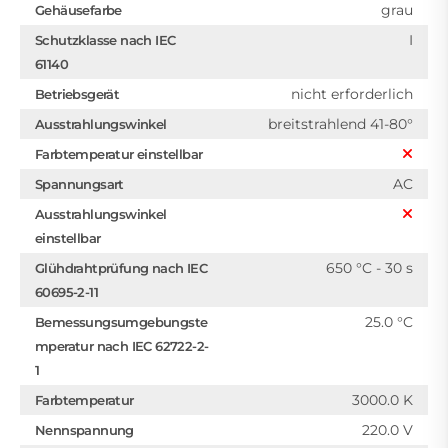
grau
Gehäusefarbe
I
Schutzklasse nach IEC
61140
nicht erforderlich
Betriebsgerät
breitstrahlend 41-80°
Ausstrahlungswinkel
Farbtemperatur einstellbar
AC
Spannungsart
Ausstrahlungswinkel
einstellbar
650 °C - 30 s
Glühdrahtprüfung nach IEC
60695-2-11
25.0 °C
Bemessungsumgebungste
mperatur nach IEC 62722-2-
1
3000.0 K
Farbtemperatur
220.0 V
Nennspannung