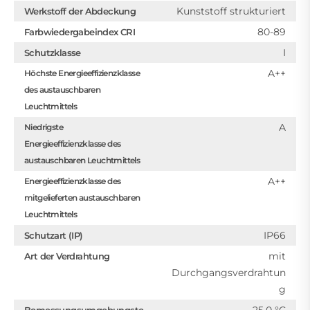
Kunststoff strukturiert
Werkstoff der Abdeckung
80-89
Farbwiedergabeindex CRI
I
Schutzklasse
A++
Höchste Energieeffizienzklasse
des austauschbaren
Leuchtmittels
A
Niedrigste
Energieeffizienzklasse des
austauschbaren Leuchtmittels
A++
Energieeffizienzklasse des
mitgelieferten austauschbaren
Leuchtmittels
IP66
Schutzart (IP)
mit
Art der Verdrahtung
Durchgangsverdrahtun
g