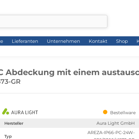
ce
Lieferanten
Unternehmen
Kontakt
Shop
K
ce
Lieferanten
Unternehmen
Kontakt
Shop
K
C Abdeckung mit einem austaus
573-GR
Bestellware
Aura Light GmbH
Hersteller
AREZA-IP66-PC-24W-
Typ