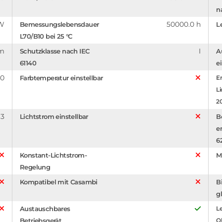
n
 W
50000.0 h
Bemessungslebensdauer
L
L70/B10 bei 25 °C
mm
I
Schutzklasse nach IEC
A
61140
e
0
Farbtemperatur einstellbar
En
Li
2
3
Lichtstrom einstellbar
B
e
6
Konstant-Lichtstrom-
M
Regelung
Kompatibel mit Casambi
B
g
Austauschbares
Le
Betriebsgerät
O