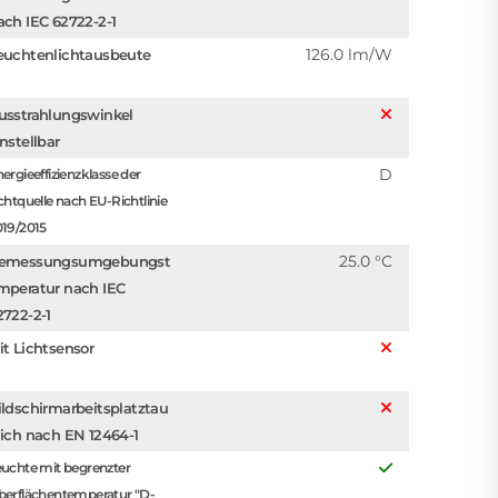
ach IEC 62722-2-1
126.0 lm/W
euchtenlichtausbeute
usstrahlungswinkel
instellbar
D
ergieeffizienzklasse der
chtquelle nach EU-Richtlinie
019/2015
25.0 °C
emessungsumgebungst
mperatur nach IEC
2722-2-1
it Lichtsensor
ildschirmarbeitsplatztau
lich nach EN 12464-1
uchte mit begrenzter
berflächentemperatur "D-