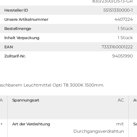
830/2300/L1573-GR
55151330000-1
Hersteller ID
4407224
Unsere Artikelnummer
1 Stück
Bestellmenge
1 Stück
Inhalt Verpackung
7333160001222
EAN
94051990
Zolltarif-Nr.
uschbarem Leuchtmittel Opti T8 3000K 1500mm.
A
AC
Spannungsart
A
++
mit
Art der Verdrahtung
S
Durchgangsverdrahtun