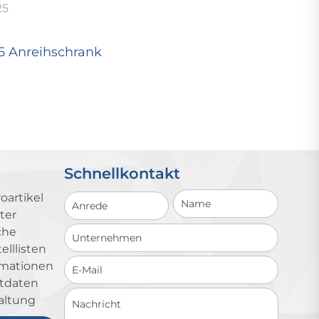
25
25 Anreihschrank
Schnellkontakt
Schnellkontakt
oartikel
ter
che
lllisten
ormationen
ktdaten
altung