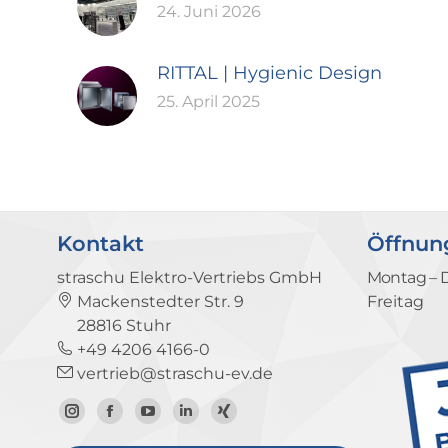
24. Juni 2026
RITTAL | Hygienic Design
25. April 2025
Kontakt
Öffnun
straschu Elektro-Vertriebs GmbH
Montag – 
Mackenstedter Str. 9
Freitag
28816 Stuhr
+49 4206 4166-0
vertrieb@straschu-ev.de
Zum
Zur
Zum
Zum
Zum