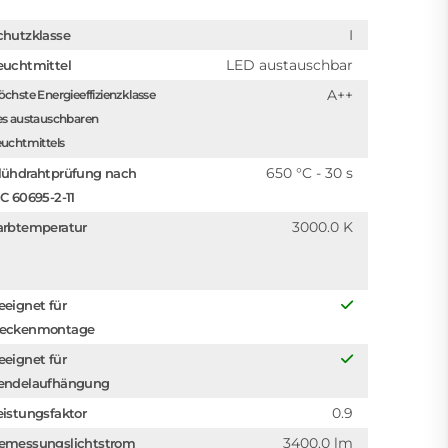
I
chutzklasse
LED austauschbar
euchtmittel
A++
chste Energieeffizienzklasse
es austauschbaren
uchtmittels
650 °C - 30 s
lühdrahtprüfung nach
EC 60695-2-11
3000.0 K
arbtemperatur
eeignet für
eckenmontage
eeignet für
endelaufhängung
0.9
eistungsfaktor
3400.0 lm
emessungslichtstrom