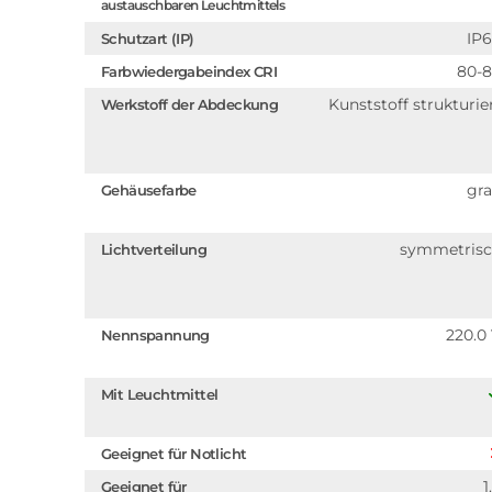
austauschbaren Leuchtmittels
IP
Schutzart (IP)
80-
Farbwiedergabeindex CRI
Kunststoff strukturie
Werkstoff der Abdeckung
gr
Gehäusefarbe
symmetris
Lichtverteilung
220.0
Nennspannung
Mit Leuchtmittel
Geeignet für Notlicht
1
Geeignet für