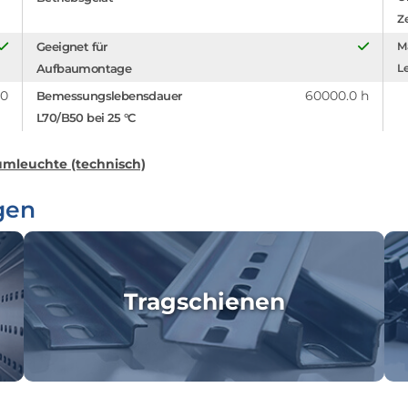
Z
Geeignet für
Ma
Aufbaumontage
Le
.0
60000.0 h
Bemessungslebensdauer
L70/B50 bei 25 °C
mleuchte (technisch)
gen
Tragschienen