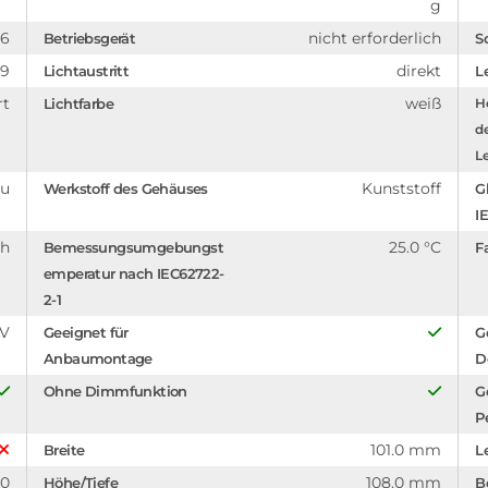
g
66
nicht erforderlich
Betriebsgerät
S
89
direkt
Lichtaustritt
L
rt
weiß
Lichtfarbe
Hö
d
Le
au
Kunststoff
Werkstoff des Gehäuses
G
I
ch
25.0 °C
Bemessungsumgebungst
F
emperatur nach IEC62722-
2-1
 V
Geeignet für
G
Anbaumontage
D
Ohne Dimmfunktion
G
P
101.0 mm
Breite
L
.0
108.0 mm
Höhe/Tiefe
B