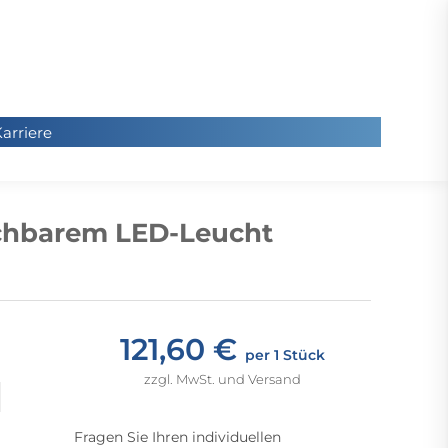
arriere
arriere
Sie
befinde
chbarem LED-Leucht
sich hier
121,60 €
per 1 Stück
zzgl. MwSt. und Versand
Fragen Sie Ihren individuellen