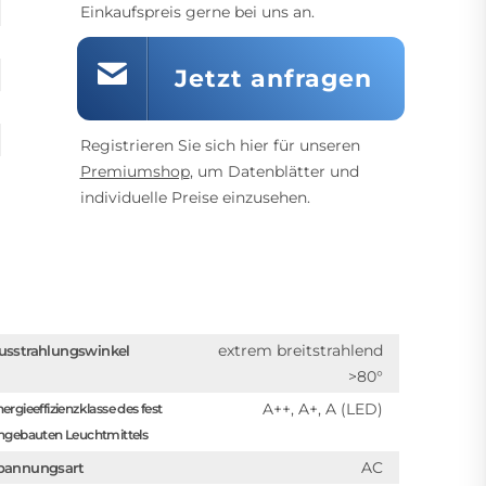
Einkaufspreis gerne bei uns an.
Jetzt anfragen
Registrieren Sie sich hier für unseren
Premiumshop
, um Datenblätter und
individuelle Preise einzusehen.
extrem breitstrahlend
usstrahlungswinkel
>80°
A++, A+, A (LED)
ergieeffizienzklasse des fest
ngebauten Leuchtmittels
AC
pannungsart