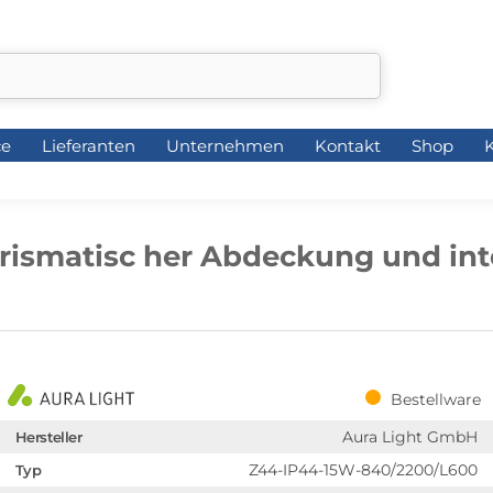
ce
Lieferanten
Unternehmen
Kontakt
Shop
K
ce
Lieferanten
Unternehmen
Kontakt
Shop
K
prismatisc her Abdeckung und in
Bestellware
Aura Light GmbH
Hersteller
Z44-IP44-15W-840/2200/L600
Typ