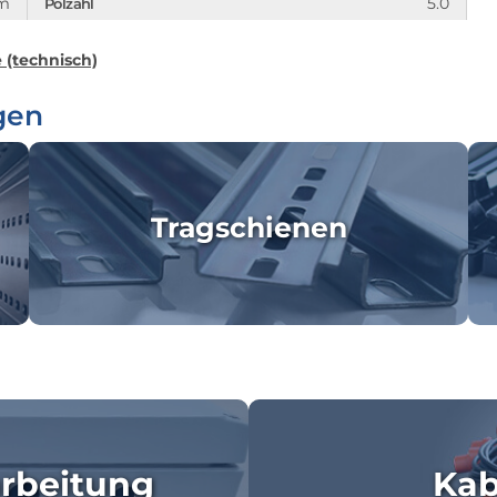
mm
5.0
Polzahl
e (technisch)
gen
Tragschienen
rbeitung
Kab