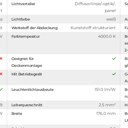
ät
Diffusorlinse/-optik/-
Lichtverteiler
S
rt
panel
ss
weiß
Lichtfarbe
A
kt
Kunststoff strukturiert
Werkstoff der Abdeckung
F
 V
4000.0 K
Farbtemperatur
B
e
2-
Geeignet für
B
Deckenmontage
g
Mit Betriebsgerät
G
A
151.0 lm/W
Leuchtenlichtausbeute
B
n
.9
2.5 mm²
Leiterquerschnitt
H
 W
176.0 mm
Breite
B
L