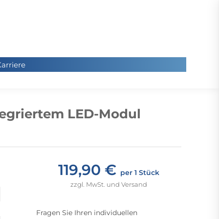
arriere
arriere
Sie
befinde
tegriertem LED-Modul
sich hier
119,90 €
per 1 Stück
zzgl. MwSt. und Versand
Fragen Sie Ihren individuellen