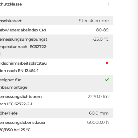
I
chutzklasse
Steckklemme
nschlussart
80-89
arbwiedergabeindex CRI
-25.0 °C
emessungsumgebungst
mperatur nach IEC62722-
1
ildschirmarbeitsplatztau
lich nach EN 12464-1
eeignet für
nbaumontage
2270.0 lm
emessungslichtstrom
ach IEC 62722-2-1
60.0 mm
öhe/Tiefe
60000.0 h
emessungslebensdauer
80/B50 bei 25 °C