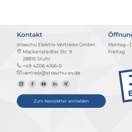
Kontakt
Öffnun
straschu Elektro-Vertriebs GmbH
Montag – 
Mackenstedter Str. 9
Freitag
28816 Stuhr
+49 4206 4166-0
vertrieb@straschu-ev.de
Zum
Zur
Zum
Zum
Zum
Instagram-
Facebook-
YouTube-
LinkedIn-
Xing-
Zum Newsletter anmelden
Profil
Seite
Kanal
Profil
Profil