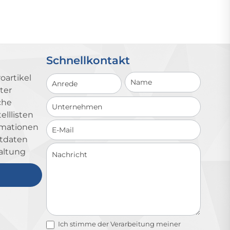
Schnellkontakt
Schnellkontakt
oartikel
ter
che
lllisten
ormationen
ktdaten
altung
Ich stimme der Verarbeitung meiner