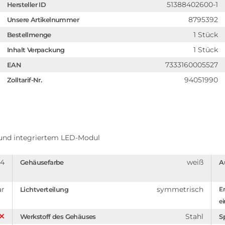
51388402600-1
Hersteller ID
8795392
Unsere Artikelnummer
1 Stück
Bestellmenge
1 Stück
Inhalt Verpackung
7333160005527
EAN
94051990
Zolltarif-Nr.
 und integriertem LED-Modul
44
weiß
Gehäusefarbe
A
ar
symmetrisch
Lichtverteilung
En
ei
Stahl
Werkstoff des Gehäuses
S