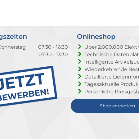
gszeiten
Onlineshop
Donnerstag
07:30 - 16:30
Über 2.000.000 Elektr
07:30 - 13:30
Technische Datenblät
Intelligente Artikelsu
Wiederkehrende Beste
Detaillierte Lieferinf
Tagesaktuelle Produ
Persönliche Preisgest
Shop entdecken