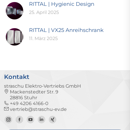
RITTAL | Hygienic Design
25. April 2025
RITTAL | VX25 Anreihschrank
11. März 2025
Kontakt
straschu Elektro-Vertriebs GmbH
Mackenstedter Str. 9
28816 Stuhr
+49 4206 4166-0
vertrieb@straschu-ev.de
Zum
Zur
Zum
Zum
Zum