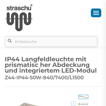
Si
b
IP44 Langfeldleuchte mit
si
prismatisc her Abdeckung
und integriertem LED-Modul
Z44-IP44-50W-840/7400/L1500