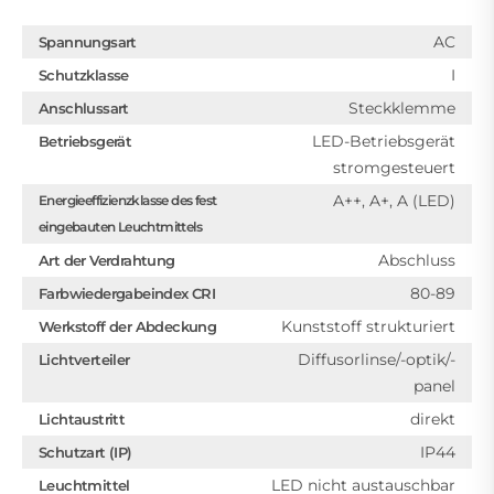
AC
Spannungsart
I
Schutzklasse
Steckklemme
Anschlussart
LED-Betriebsgerät
Betriebsgerät
stromgesteuert
A++, A+, A (LED)
Energieeffizienzklasse des fest
eingebauten Leuchtmittels
Abschluss
Art der Verdrahtung
80-89
Farbwiedergabeindex CRI
Kunststoff strukturiert
Werkstoff der Abdeckung
Diffusorlinse/-optik/-
Lichtverteiler
panel
direkt
Lichtaustritt
IP44
Schutzart (IP)
LED nicht austauschbar
Leuchtmittel