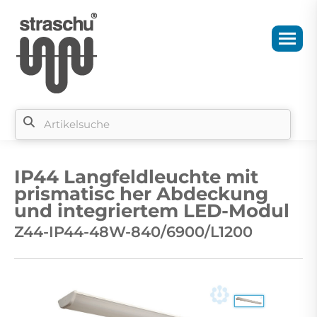
Si
b
IP44 Langfeldleuchte mit
si
prismatisc her Abdeckung
und integriertem LED-Modul
Z44-IP44-48W-840/6900/L1200