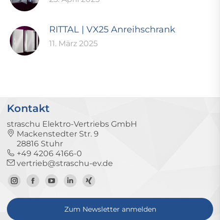
RITTAL | VX25 Anreihschrank
11. März 2025
Kontakt
straschu Elektro-Vertriebs GmbH
Mackenstedter Str. 9
28816 Stuhr
+49 4206 4166-0
vertrieb@straschu-ev.de
Zum
Zur
Zum
Zum
Zum
Instagram-
Facebook-
YouTube-
LinkedIn-
Xing-
Zum Newsletter anmelden
Profil
Seite
Kanal
Profil
Profil