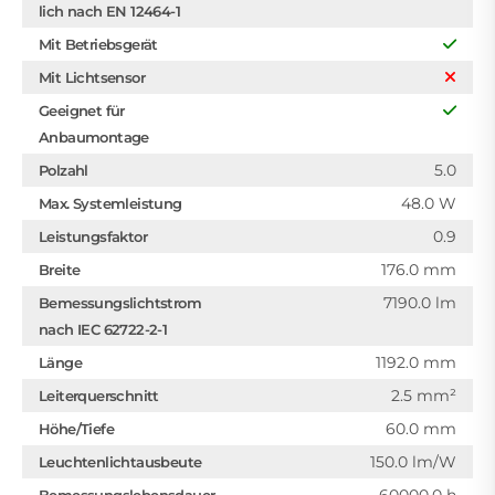
lich nach EN 12464-1
Mit Betriebsgerät
Mit Lichtsensor
Geeignet für
Anbaumontage
5.0
Polzahl
48.0 W
Max. Systemleistung
0.9
Leistungsfaktor
176.0 mm
Breite
7190.0 lm
Bemessungslichtstrom
nach IEC 62722-2-1
1192.0 mm
Länge
2.5 mm²
Leiterquerschnitt
60.0 mm
Höhe/Tiefe
150.0 lm/W
Leuchtenlichtausbeute