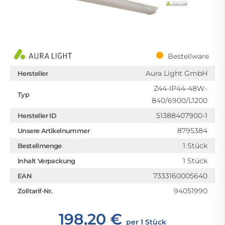
Bestellware
Aura Light GmbH
Hersteller
Z44-IP44-48W-
Typ
840/6900/L1200
51388407900-1
Hersteller ID
8795384
Unsere Artikelnummer
1 Stück
Bestellmenge
1 Stück
Inhalt Verpackung
7333160005640
EAN
94051990
Zolltarif-Nr.
198,20 €
per 1 Stück