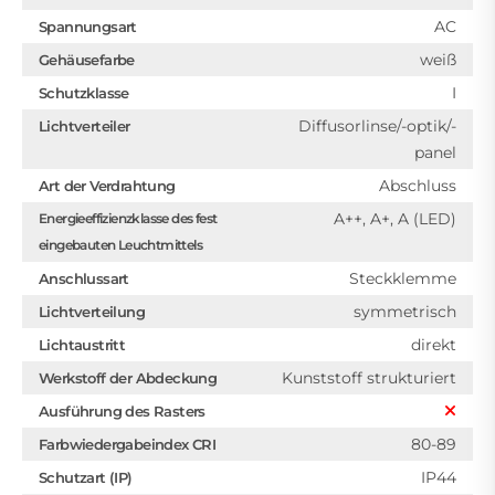
AC
Spannungsart
weiß
Gehäusefarbe
I
Schutzklasse
Diffusorlinse/-optik/-
Lichtverteiler
panel
Abschluss
Art der Verdrahtung
A++, A+, A (LED)
Energieeffizienzklasse des fest
eingebauten Leuchtmittels
Steckklemme
Anschlussart
symmetrisch
Lichtverteilung
direkt
Lichtaustritt
Kunststoff strukturiert
Werkstoff der Abdeckung
Ausführung des Rasters
80-89
Farbwiedergabeindex CRI
IP44
Schutzart (IP)