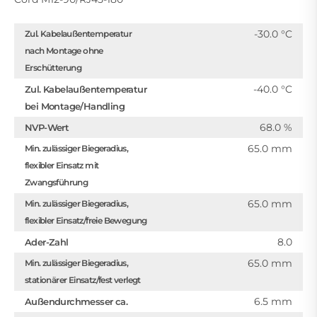
-30.0 °C
Zul. Kabelaußentemperatur
nach Montage ohne
Erschütterung
-40.0 °C
Zul. Kabelaußentemperatur
bei Montage/Handling
68.0 %
NVP-Wert
65.0 mm
Min. zulässiger Biegeradius,
flexibler Einsatz mit
Zwangsführung
65.0 mm
Min. zulässiger Biegeradius,
flexibler Einsatz/freie Bewegung
8.0
Ader-Zahl
65.0 mm
Min. zulässiger Biegeradius,
stationärer Einsatz/fest verlegt
6.5 mm
Außendurchmesser ca.