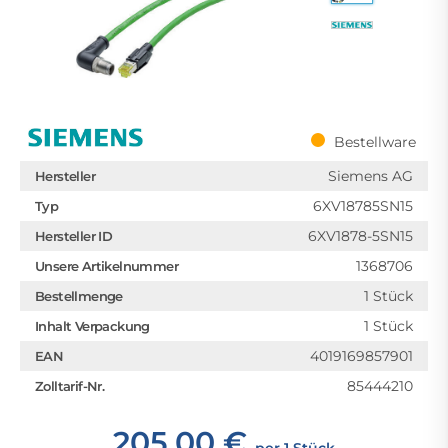
Bestellware
Siemens AG
Hersteller
6XV18785SN15
Typ
6XV1878-5SN15
Hersteller ID
1368706
Unsere Artikelnummer
1 Stück
Bestellmenge
1 Stück
Inhalt Verpackung
4019169857901
EAN
85444210
Zolltarif-Nr.
205,00 €
per 1 Stück