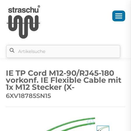
Si
b
IE TP Cord M12-90/RJ45-180
si
vorkonf. IE Flexible Cable mit
1x M12 Stecker (X-
6XV18785SN15