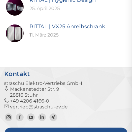
25. April 2025
RITTAL | VX25 Anreihschrank
11. März 2025
Kontakt
straschu Elektro-Vertriebs GmbH
Mackenstedter Str. 9
28816 Stuhr
+49 4206 4166-0
vertrieb@straschu-ev.de
Zum
Zur
Zum
Zum
Zum
Instagram-
Facebook-
YouTube-
LinkedIn-
Xing-