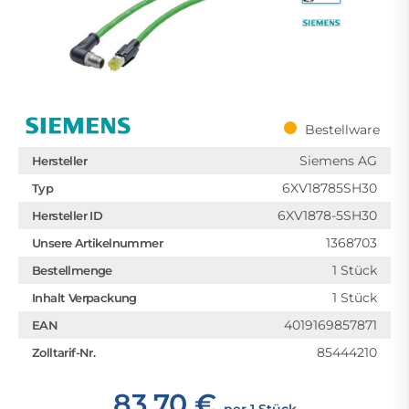
Bestellware
Siemens AG
Hersteller
6XV18785SH30
Typ
6XV1878-5SH30
Hersteller ID
1368703
Unsere Artikelnummer
1 Stück
Bestellmenge
1 Stück
Inhalt Verpackung
4019169857871
EAN
85444210
Zolltarif-Nr.
83,70 €
per 1 Stück