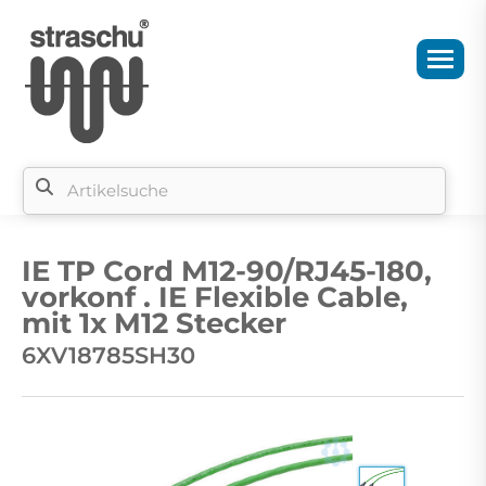
Si
b
IE TP Cord M12-90/RJ45-180,
si
vorkonf . IE Flexible Cable,
mit 1x M12 Stecker
6XV18785SH30