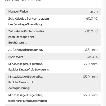
grün
Mantel-Farbe
-40.0 °C
Zul. Kabelaußentemperatur
bei Montage/Handling
-30.0 °C
Zul. Kabelaußentemperatur
nach Montage ohne
Erschütterung
6.5 mm
Außendurchmesser ca.
68.0 %
NVP-Wert
65.0 mm
Min. zulässiger Biegeradius,
flexibler Einsatz/freie Bewegung
65.0 mm
Min. zulässiger Biegeradius,
flexibler Einsatz mit
Zwangsführung
65.0 mm
Min. zulässiger Biegeradius,
stationärer Einsatz/fest verlegt