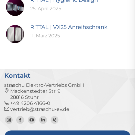
25. April 2025
RITTAL | VX25 Anreihschrank
11. März 2025
Kontakt
straschu Elektro-Vertriebs GmbH
Mackenstedter Str. 9
28816 Stuhr
+49 4206 4166-0
vertrieb@straschu-ev.de
Zum
Zur
Zum
Zum
Zum
Instagram-
Facebook-
YouTube-
LinkedIn-
Xing-