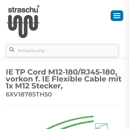
Si
b
IE TP Cord M12-180/RJ45-180,
si
vorkon f. IE Flexible Cable mit
1x M12 Stecker,
6XV18785TH50