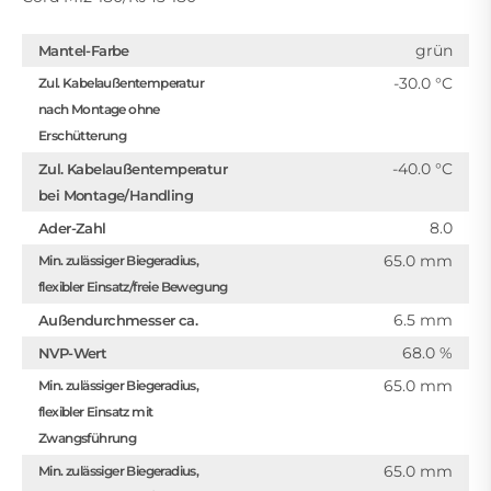
grün
Mantel-Farbe
-30.0 °C
Zul. Kabelaußentemperatur
nach Montage ohne
Erschütterung
-40.0 °C
Zul. Kabelaußentemperatur
bei Montage/Handling
8.0
Ader-Zahl
65.0 mm
Min. zulässiger Biegeradius,
flexibler Einsatz/freie Bewegung
6.5 mm
Außendurchmesser ca.
68.0 %
NVP-Wert
65.0 mm
Min. zulässiger Biegeradius,
flexibler Einsatz mit
Zwangsführung
65.0 mm
Min. zulässiger Biegeradius,