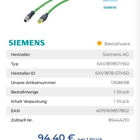
Bestellware
Siemens AG
Hersteller
6XV18785TH50
Typ
6XV1878-5TH50
Hersteller ID
1368698
Unsere Artikelnummer
1 Stück
Bestellmenge
1 Stück
Inhalt Verpackung
4019169857802
EAN
85444210
Zolltarif-Nr.
94,40 €
per 1 Stück