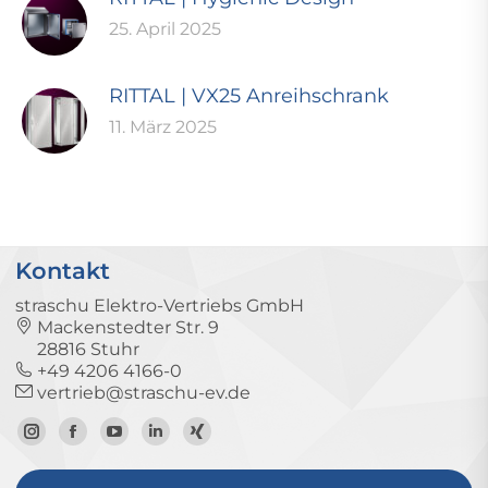
25. April 2025
RITTAL | VX25 Anreihschrank
11. März 2025
Kontakt
straschu Elektro-Vertriebs GmbH
Mackenstedter Str. 9
28816 Stuhr
+49 4206 4166-0
vertrieb@straschu-ev.de
Zum
Zur
Zum
Zum
Zum
Instagram-
Facebook-
YouTube-
LinkedIn-
Xing-