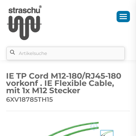
Si
b
IE TP Cord M12-180/RJ45-180
si
vorkonf . IE Flexible Cable,
mit 1x M12 Stecker
6XV18785TH15