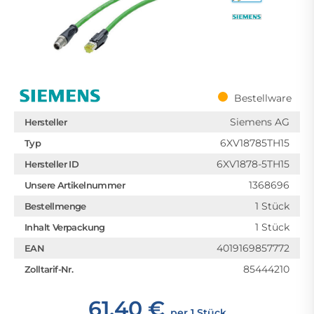
Bestellware
Siemens AG
Hersteller
6XV18785TH15
Typ
6XV1878-5TH15
Hersteller ID
1368696
Unsere Artikelnummer
1 Stück
Bestellmenge
1 Stück
Inhalt Verpackung
4019169857772
EAN
85444210
Zolltarif-Nr.
61,40 €
per 1 Stück