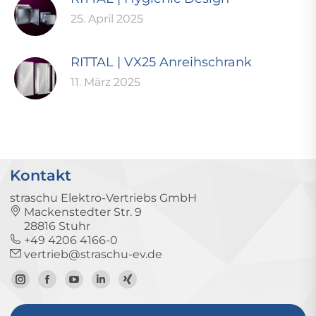
25. April 2025
RITTAL | VX25 Anreihschrank
11. März 2025
Kontakt
straschu Elektro-Vertriebs GmbH
Mackenstedter Str. 9
28816 Stuhr
+49 4206 4166-0
vertrieb@straschu-ev.de
Zum
Zur
Zum
Zum
Zum
Instagram-
Facebook-
YouTube-
LinkedIn-
Xing-