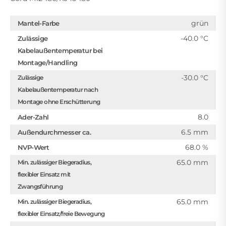
grün
Mantel-Farbe
-40.0 °C
Zulässige
Kabelaußentemperatur bei
Montage/Handling
-30.0 °C
Zulässige
Kabelaußentemperatur nach
Montage ohne Erschütterung
8.0
Ader-Zahl
6.5 mm
Außendurchmesser ca.
68.0 %
NVP-Wert
65.0 mm
Min. zulässiger Biegeradius,
flexibler Einsatz mit
Zwangsführung
65.0 mm
Min. zulässiger Biegeradius,
flexibler Einsatz/freie Bewegung