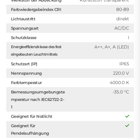
80-89
Farbwiedergabeindex CRI
direkt
Lichtaustritt
AC/DC
Spannungsart
I
Schutzklasse
A++, A+, A (LED)
Energieeffizienzklasse des fest
eingebauten Leuchtmittels
IP65
Schutzart (IP)
220.0 V
Nennspannung
4000.0 K
Farbtemperatur
-35.0 °C
Bemessungsumgebungste
mperatur nach IEC62722-2-
1
Geeignet für Notlicht
Geeignet für
Pendelaufhängung