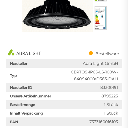
Bestellware
Aura Light GmbH
Hersteller
CERTOS-IP65-LS-100W-
Typ
840/14000/D383-DALI
83300191
Hersteller ID
8795225
Unsere Artikelnummer
1 Stück
Bestellmenge
1 Stück
Inhalt Verpackung
7333160016103
EAN