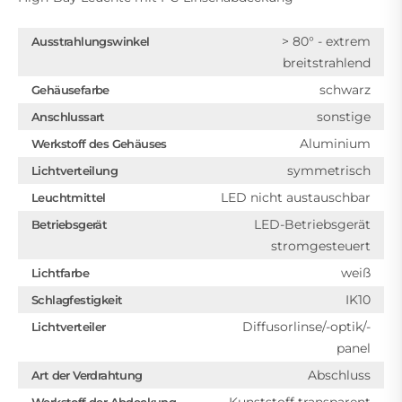
> 80° - extrem
Ausstrahlungswinkel
breitstrahlend
schwarz
Gehäusefarbe
sonstige
Anschlussart
Aluminium
Werkstoff des Gehäuses
symmetrisch
Lichtverteilung
LED nicht austauschbar
Leuchtmittel
LED-Betriebsgerät
Betriebsgerät
stromgesteuert
weiß
Lichtfarbe
IK10
Schlagfestigkeit
Diffusorlinse/-optik/-
Lichtverteiler
panel
Abschluss
Art der Verdrahtung
Kunststoff transparent
Werkstoff der Abdeckung