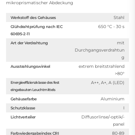
mikroprismatischer Abdeckung
Stahl
Werkstoff des Gehäuses
650 °C - 30 s
Glühdrahtprüfung nach IEC
60695-2-11
mit
Art der Verdrahtung
Durchgangsverdrahtun
g
extrem breitstrahlend
Ausstrahlungswinkel
>80°
A++, A+, A (LED)
Energieeffizienzklasse des fest
eingebauten Leuchtmittels
Aluminium
Gehäusefarbe
I
Schutzklasse
Diffusorlinse/-optik/-
Lichtverteiler
panel
80-89
Farbwiedergabeindex CRI