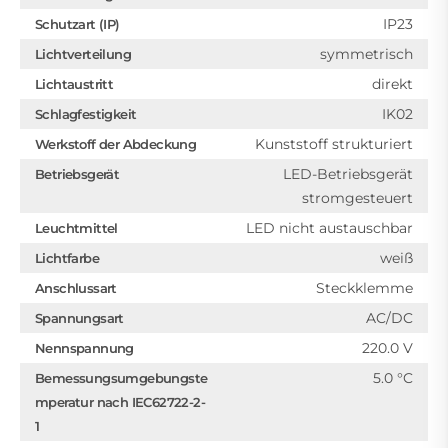
IP23
Schutzart (IP)
symmetrisch
Lichtverteilung
direkt
Lichtaustritt
IK02
Schlagfestigkeit
Kunststoff strukturiert
Werkstoff der Abdeckung
LED-Betriebsgerät
Betriebsgerät
stromgesteuert
LED nicht austauschbar
Leuchtmittel
weiß
Lichtfarbe
Steckklemme
Anschlussart
AC/DC
Spannungsart
220.0 V
Nennspannung
5.0 °C
Bemessungsumgebungste
mperatur nach IEC62722-2-
1