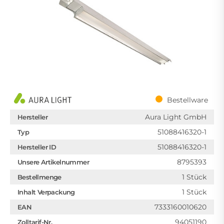
Bestellware
Aura Light GmbH
Hersteller
51088416320-1
Typ
51088416320-1
Hersteller ID
8795393
Unsere Artikelnummer
1 Stück
Bestellmenge
1 Stück
Inhalt Verpackung
7333160010620
EAN
94051190
Zolltarif-Nr.