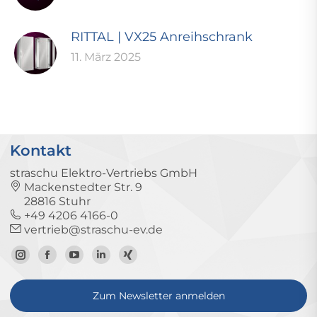
RITTAL | VX25 Anreihschrank
11. März 2025
Kontakt
straschu Elektro-Vertriebs GmbH
Mackenstedter Str. 9
28816 Stuhr
+49 4206 4166-0
vertrieb@straschu-ev.de
Zum
Zur
Zum
Zum
Zum
Instagram-
Facebook-
YouTube-
LinkedIn-
Xing-
Zum Newsletter anmelden
Profil
Seite
Kanal
Profil
Profil