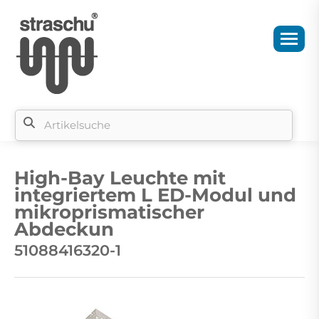
Si
b
High-Bay Leuchte mit
si
integriertem L ED-Modul und
mikroprismatischer
Abdeckun
51088416320-1