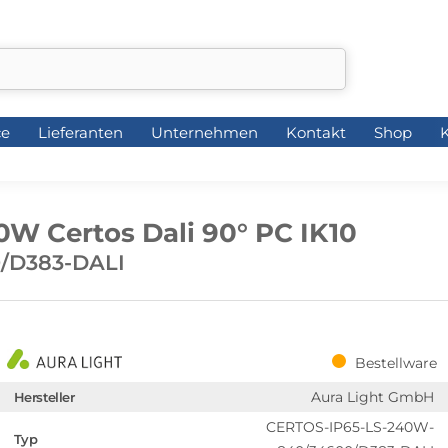
ce
Lieferanten
Unternehmen
Kontakt
Shop
K
ce
Lieferanten
Unternehmen
Kontakt
Shop
K
0W Certos Dali 90° PC IK10
/D383-DALI
Bestellware
Aura Light GmbH
Hersteller
CERTOS-IP65-LS-240W-
Typ