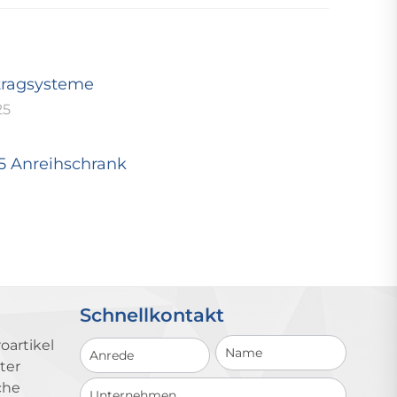
tragsysteme
25
25 Anreihschrank
Schnellkontakt
Schnellkontakt
oartikel
ter
che