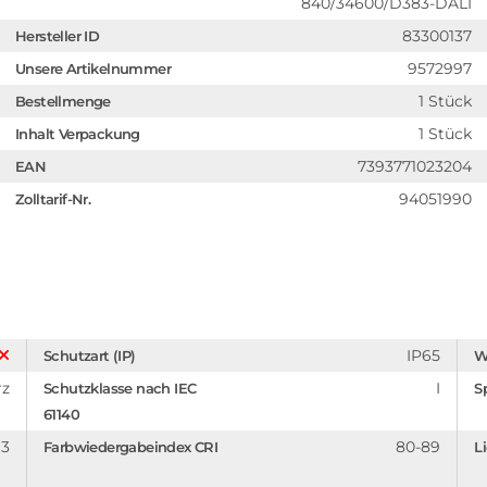
840/34600/D383-DALI
83300137
Hersteller ID
9572997
Unsere Artikelnummer
1 Stück
Bestellmenge
1 Stück
Inhalt Verpackung
7393771023204
EAN
94051990
Zolltarif-Nr.
IP65
Schutzart (IP)
W
rz
I
Schutzklasse nach IEC
S
61140
3
80-89
Farbwiedergabeindex CRI
L