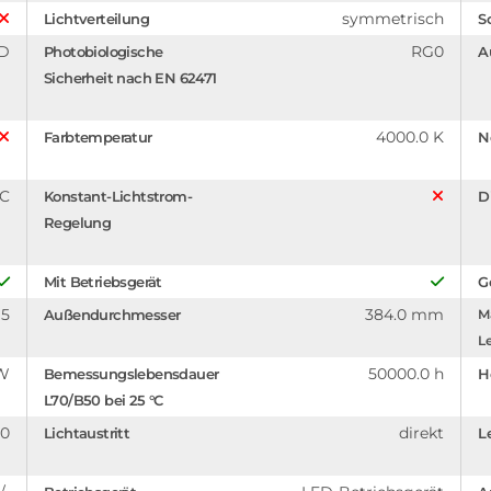
symmetrisch
Lichtverteilung
S
D
RG0
Photobiologische
A
Sicherheit nach EN 62471
4000.0 K
Farbtemperatur
N
°C
Konstant-Lichtstrom-
D
Regelung
Mit Betriebsgerät
G
95
384.0 mm
Außendurchmesser
Ma
Le
 W
50000.0 h
Bemessungslebensdauer
H
L70/B50 bei 25 °C
.0
direkt
Lichtaustritt
L