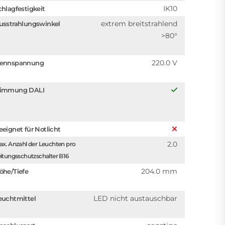
IK10
chlagfestigkeit
extrem breitstrahlend
usstrahlungswinkel
>80°
220.0 V
ennspannung
immung DALI
eeignet für Notlicht
2.0
x. Anzahl der Leuchten pro
itungsschutzschalter B16
204.0 mm
öhe/Tiefe
LED nicht austauschbar
euchtmittel