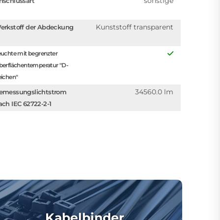
sonstige
nschlussart
Kunststoff transparent
erkstoff der Abdeckung
uchte mit begrenzter
berflächentemperatur "D-
eichen"
34560.0 lm
emessungslichtstrom
ach IEC 62722-2-1
Kabelbinder