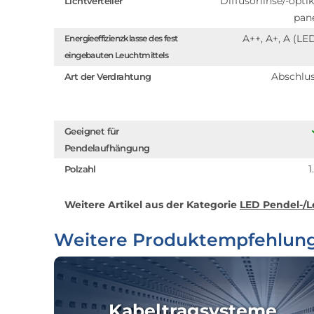
Diffusorlinse/-optik
Lichtverteiler
pan
A++, A+, A (LE
Energieeffizienzklasse des fest
eingebauten Leuchtmittels
Abschlu
Art der Verdrahtung
Geeignet für
Pendelaufhängung
1
Polzahl
Weitere Artikel aus der Kategorie
LED Pendel-/L
Weitere Produktempfehlun
Kabeltragsysteme