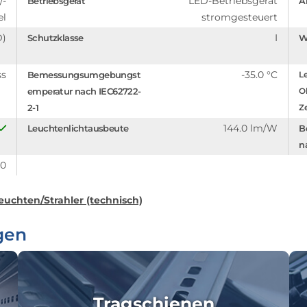
/-
LED-Betriebsgerät
Betriebsgerät
A
el
stromgesteuert
D)
I
Schutzklasse
W
ss
-35.0 °C
Bemessungsumgebungst
Le
emperatur nach IEC62722-
O
2-1
Z
144.0 lm/W
Leuchtenlichtausbeute
B
n
.0
euchten/Strahler (technisch)
gen
Tragschienen