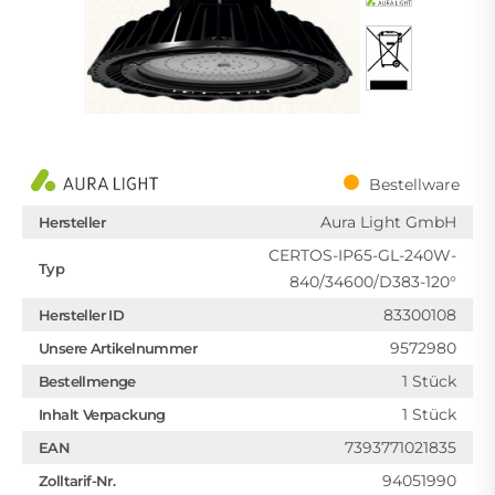
Bestellware
Aura Light GmbH
Hersteller
CERTOS-IP65-GL-240W-
Typ
840/34600/D383-120°
83300108
Hersteller ID
9572980
Unsere Artikelnummer
1 Stück
Bestellmenge
1 Stück
Inhalt Verpackung
7393771021835
EAN
94051990
Zolltarif-Nr.