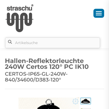
Si
b
Hallen-Reflektorleuchte
si
240W Certos 120° PC IK10
CERTOS-IP65-GL-240W-
840/34600/D383-120°