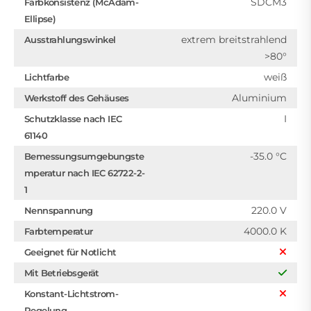
SDCM3
Farbkonsistenz (McAdam-
Ellipse)
extrem breitstrahlend
Ausstrahlungswinkel
>80°
weiß
Lichtfarbe
Aluminium
Werkstoff des Gehäuses
I
Schutzklasse nach IEC
61140
-35.0 °C
Bemessungsumgebungste
mperatur nach IEC 62722-2-
1
220.0 V
Nennspannung
4000.0 K
Farbtemperatur
Geeignet für Notlicht
Mit Betriebsgerät
Konstant-Lichtstrom-
Regelung