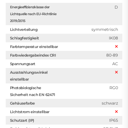
D
Energieeffizienzklasse der
Lichtquelle nach EU-Richtlinie
2019/2015
symmetrisch
Lichtverteilung
IK08
Schlagfestigkeit
Farbtemperatur einstellbar
80-89
Farbwiedergabeindex CRI
AC
Spannungsart
Ausstrahlungswinkel
einstellbar
RG0
Photobiologische
Sicherheit nach EN 62471
schwarz
Gehäusefarbe
Lichtstrom einstellbar
IP65
Schutzart (IP)