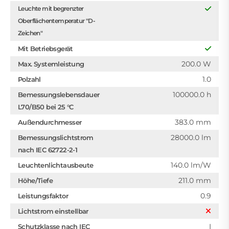
Leuchte mit begrenzter
Oberflächentemperatur "D-
Zeichen"
Mit Betriebsgerät
200.0 W
Max. Systemleistung
1.0
Polzahl
100000.0 h
Bemessungslebensdauer
L70/B50 bei 25 °C
383.0 mm
Außendurchmesser
28000.0 lm
Bemessungslichtstrom
nach IEC 62722-2-1
140.0 lm/W
Leuchtenlichtausbeute
211.0 mm
Höhe/Tiefe
0.9
Leistungsfaktor
Lichtstrom einstellbar
I
Schutzklasse nach IEC