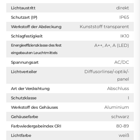
direkt
Lichtaustritt
IP65
Schutzart (IP)
Kunststoff transparent
Werkstoff der Abdeckung
IK10
Schlagfestigkeit
A++, A+, A (LED)
Energieeffizienzklasse des fest
eingebauten Leuchtmittels
AC/DC
Spannungsart
Diffusorlinse/-optik/-
Lichtverteiler
panel
Abschluss
Art der Verdrahtung
I
Schutzklasse
Aluminium
Werkstoff des Gehäuses
schwarz
Gehäusefarbe
80-89
Farbwiedergabeindex CRI
weiß
Lichtfarbe