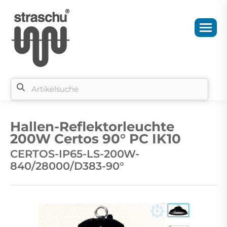
Si
b
Hallen-Reflektorleuchte
si
200W Certos 90° PC IK10
CERTOS-IP65-LS-200W-
840/28000/D383-90°