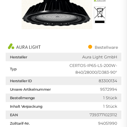
Bestellware
Aura Light GmbH
Hersteller
CERTOS-IP65-LS-200W-
Typ
840/28000/D383-90°
83300134
Hersteller ID
9572994
Unsere Artikelnummer
1 Stück
Bestellmenge
1 Stück
Inhalt Verpackung
7393771023112
EAN
94051990
Zolltarif-Nr.