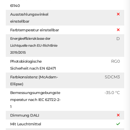
61140
Ausstrahlungswinkel
einstellbar
Farbtemperatur einstellbar
D
Energieeffizienzklasse der
Lichtquelle nach EU-Richtlinie
2019/2015
RG0
Photobiologische
Sicherheit nach EN 62471
SDCM3
Farbkonsistenz (McAdam-
Ellipse)
-35.0 °C
Bemessungsumgebungste
mperatur nach IEC 62722-2-
1
Dimmung DALI
Mit Leuchtmittel