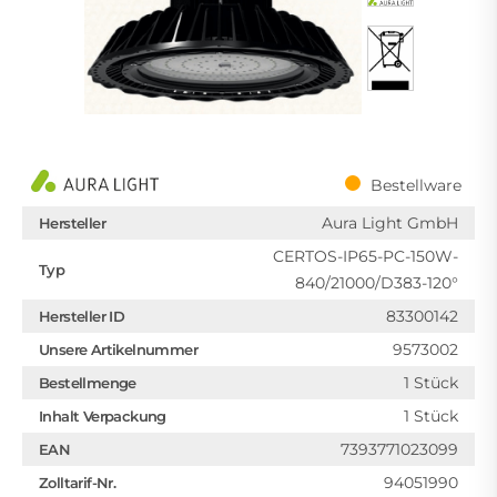
Bestellware
Aura Light GmbH
Hersteller
CERTOS-IP65-PC-150W-
Typ
840/21000/D383-120°
83300142
Hersteller ID
9573002
Unsere Artikelnummer
1 Stück
Bestellmenge
1 Stück
Inhalt Verpackung
7393771023099
EAN
94051990
Zolltarif-Nr.