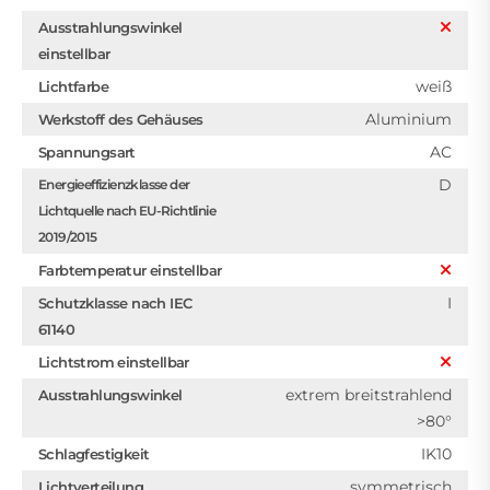
Ausstrahlungswinkel
einstellbar
weiß
Lichtfarbe
Aluminium
Werkstoff des Gehäuses
AC
Spannungsart
D
Energieeffizienzklasse der
Lichtquelle nach EU-Richtlinie
2019/2015
Farbtemperatur einstellbar
I
Schutzklasse nach IEC
61140
Lichtstrom einstellbar
extrem breitstrahlend
Ausstrahlungswinkel
>80°
IK10
Schlagfestigkeit
symmetrisch
Lichtverteilung