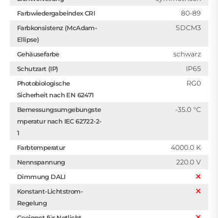
80-89
Farbwiedergabeindex CRI
SDCM3
Farbkonsistenz (McAdam-
Ellipse)
schwarz
Gehäusefarbe
IP65
Schutzart (IP)
RG0
Photobiologische
Sicherheit nach EN 62471
-35.0 °C
Bemessungsumgebungste
mperatur nach IEC 62722-2-
1
4000.0 K
Farbtemperatur
220.0 V
Nennspannung
Dimmung DALI
Konstant-Lichtstrom-
Regelung
Geeignet für Notlicht