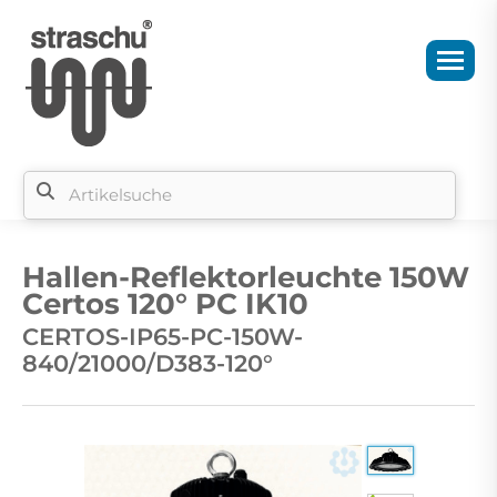
Si
b
Hallen-Reflektorleuchte 150W
si
Certos 120° PC IK10
CERTOS-IP65-PC-150W-
840/21000/D383-120°