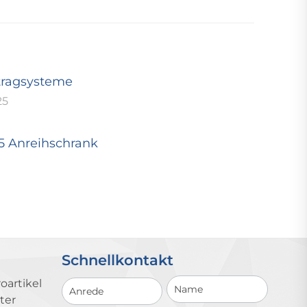
tragsysteme
25
25 Anreihschrank
Schnellkontakt
Schnellkontakt
oartikel
ter