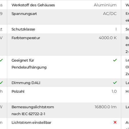
ss
Aluminium
Werkstoff des Gehäuses
W
89
AC/DC
Spannungsart
En
ei
kt
I
Schutzklasse
S
 V
4000.0 K
Farbtemperatur
B
e
2-
Geeignet für
Le
Pendelaufhängung
O
Z
Dimmung DALI
L
 h
1.0
Polzahl
H
 W
16800.0 lm
Bemessungslichtstrom
L
nach IEC 62722-2-1
mm
Lichtstrom einstellbar
A