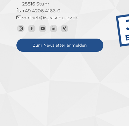
28816 Stuhr
+49 4206 4166-0
vertrieb@straschu-ev.de
Zum
Zur
Zum
Zum
Zum
Instagram-
Facebook-
YouTube-
LinkedIn-
Xing-
Zum Newsletter anmelden
Profil
Seite
Kanal
Profil
Profil