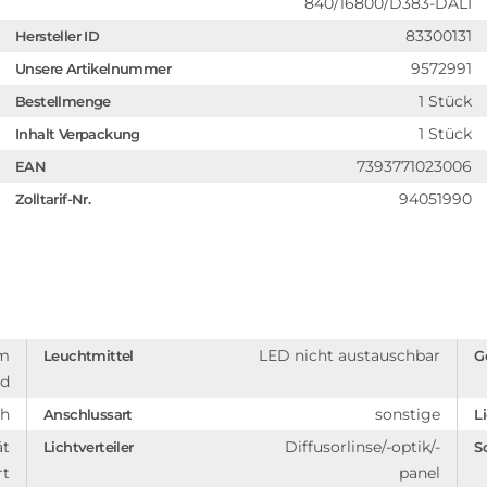
840/16800/D383-DALI
83300131
Hersteller ID
9572991
Unsere Artikelnummer
1 Stück
Bestellmenge
1 Stück
Inhalt Verpackung
7393771023006
EAN
94051990
Zolltarif-Nr.
em
LED nicht austauschbar
Leuchtmittel
G
nd
ch
sonstige
Anschlussart
L
ät
Diffusorlinse/-optik/-
Lichtverteiler
S
rt
panel