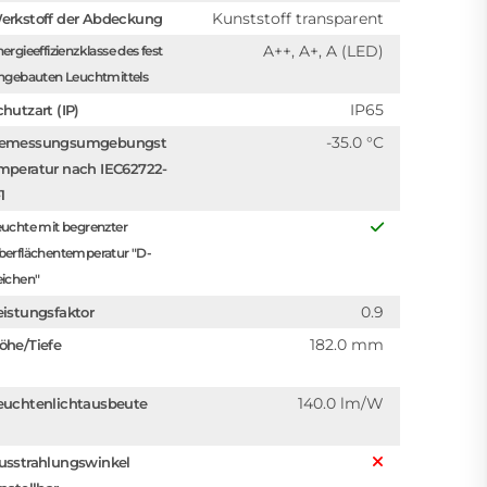
Kunststoff transparent
erkstoff der Abdeckung
A++, A+, A (LED)
ergieeffizienzklasse des fest
ngebauten Leuchtmittels
IP65
chutzart (IP)
-35.0 °C
emessungsumgebungst
mperatur nach IEC62722-
1
uchte mit begrenzter
berflächentemperatur "D-
eichen"
0.9
eistungsfaktor
182.0 mm
öhe/Tiefe
140.0 lm/W
euchtenlichtausbeute
usstrahlungswinkel