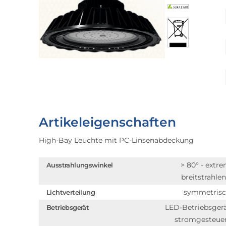
Artikeleigenschaften
High-Bay Leuchte mit PC-Linsenabdeckung
> 80° - extr
Ausstrahlungswinkel
breitstrahle
symmetris
Lichtverteilung
LED-Betriebsger
Betriebsgerät
stromgesteue