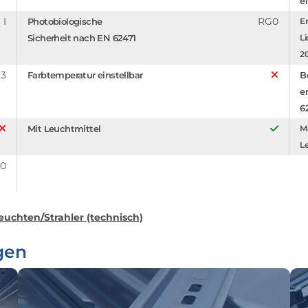
e
I
RG0
Photobiologische
En
Sicherheit nach EN 62471
Li
2
3
Farbtemperatur einstellbar
B
e
6
Mit Leuchtmittel
Ma
Le
.0
euchten/Strahler (technisch)
gen