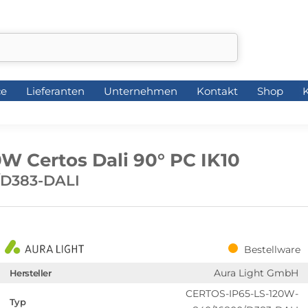
ce
Lieferanten
Unternehmen
Kontakt
Shop
K
ce
Lieferanten
Unternehmen
Kontakt
Shop
K
0W Certos Dali 90° PC IK10
/D383-DALI
Bestellware
Aura Light GmbH
Hersteller
CERTOS-IP65-LS-120W-
Typ