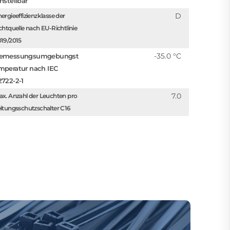
instellbar
D
ergieeffizienzklasse der
chtquelle nach EU-Richtlinie
019/2015
-35.0 °C
emessungsumgebungst
mperatur nach IEC
2722-2-1
7.0
x. Anzahl der Leuchten pro
itungsschutzschalter C16