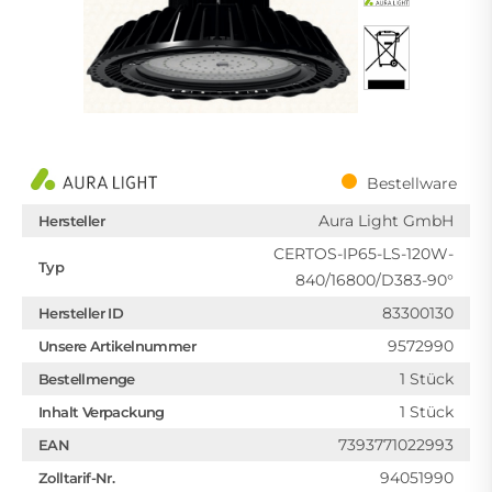
Bestellware
Aura Light GmbH
Hersteller
CERTOS-IP65-LS-120W-
Typ
840/16800/D383-90°
83300130
Hersteller ID
9572990
Unsere Artikelnummer
1 Stück
Bestellmenge
1 Stück
Inhalt Verpackung
7393771022993
EAN
94051990
Zolltarif-Nr.