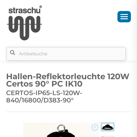
Si
b
Hallen-Reflektorleuchte 120W
si
Certos 90° PC IK10
CERTOS-IP65-LS-120W-
840/16800/D383-90°