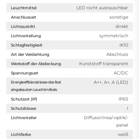
LED nicht austauschbar
Leuchtmittel
sonstige
Anschlussart
direkt
Lichtaustritt
symmetrisch
Lichtverteilung
IK10
Schlagfestigkeit
Abschluss
Art der Verdrahtung
Kunststoff transparent
Werkstoff der Abdeckung
AC/DC
Spannungsart
A++, A+, A (LED)
Energieeffizienzklasse des fest
eingebauten Leuchtmittels
IP65
Schutzart (IP)
I
Schutzklasse
Diffusorlinse/-optik/-
Lichtverteiler
panel
weiß
Lichtfarbe