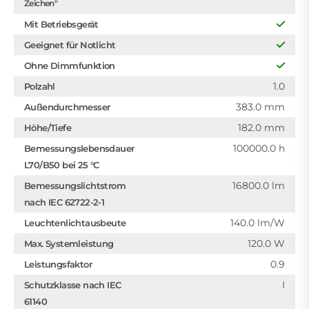
Zeichen"
Mit Betriebsgerät
Geeignet für Notlicht
Ohne Dimmfunktion
1.0
Polzahl
383.0 mm
Außendurchmesser
182.0 mm
Höhe/Tiefe
100000.0 h
Bemessungslebensdauer
L70/B50 bei 25 °C
16800.0 lm
Bemessungslichtstrom
nach IEC 62722-2-1
140.0 lm/W
Leuchtenlichtausbeute
120.0 W
Max. Systemleistung
0.9
Leistungsfaktor
I
Schutzklasse nach IEC
61140