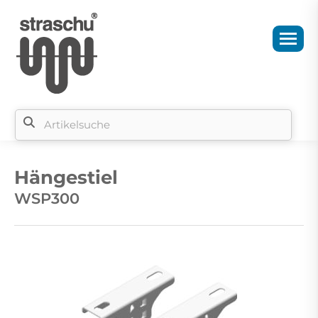
Si
b
Hängestiel
si
WSP300