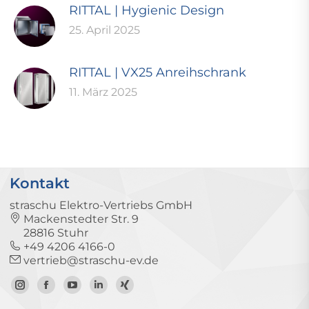
RITTAL | Hygienic Design
25. April 2025
RITTAL | VX25 Anreihschrank
11. März 2025
Kontakt
straschu Elektro-Vertriebs GmbH
Mackenstedter Str. 9
28816 Stuhr
+49 4206 4166-0
vertrieb@straschu-ev.de
Zum
Zur
Zum
Zum
Zum