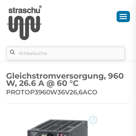
Si
b
Gleichstromversorgung, 960
si
W, 26.6 A @ 60 °C
PROTOP3960W36V26,6ACO