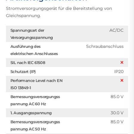
Stromversorgungsgerät für die Bereitstellung von
Gleichspannung.
AC/DC
Spannungsart der
Versorgungsspannung
Schraubanschluss
Ausführung des
elektrischen Anschlusses
SIL nach IEC 61508
IP20
Schutzart (IP)
Performance Level nach EN
ISO 13849-1
85.0 V
Bemessungsversorgungss
pannung AC 60 Hz
30.0 V
1. Ausgangsspannung
85.0 V
Bemessungsversorgungss
pannung AC 50 Hz