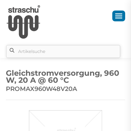
Si
b
Gleichstromversorgung, 960
si
W, 20 A @ 60 °C
PROMAX960W48V20A