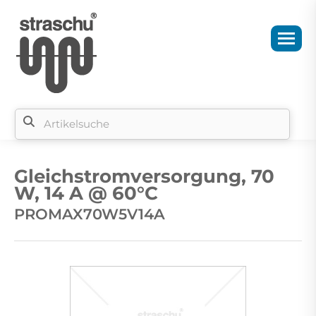
Si
b
Gleichstromversorgung, 70
si
W, 14 A @ 60°C
PROMAX70W5V14A