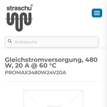
Si
b
Gleichstromversorgung, 480
si
W, 20 A @ 60 °C
PROMAX3480W24V20A