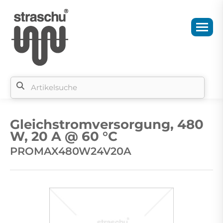
Si
b
Gleichstromversorgung, 480
si
W, 20 A @ 60 °C
PROMAX480W24V20A