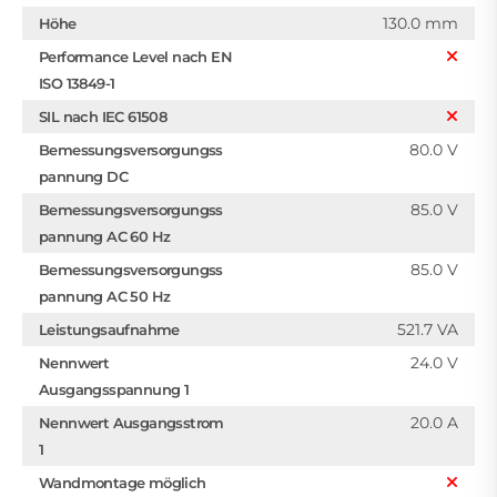
130.0 mm
Höhe
Performance Level nach EN
ISO 13849-1
SIL nach IEC 61508
80.0 V
Bemessungsversorgungss
pannung DC
85.0 V
Bemessungsversorgungss
pannung AC 60 Hz
85.0 V
Bemessungsversorgungss
pannung AC 50 Hz
521.7 VA
Leistungsaufnahme
24.0 V
Nennwert
Ausgangsspannung 1
20.0 A
Nennwert Ausgangsstrom
1
Wandmontage möglich