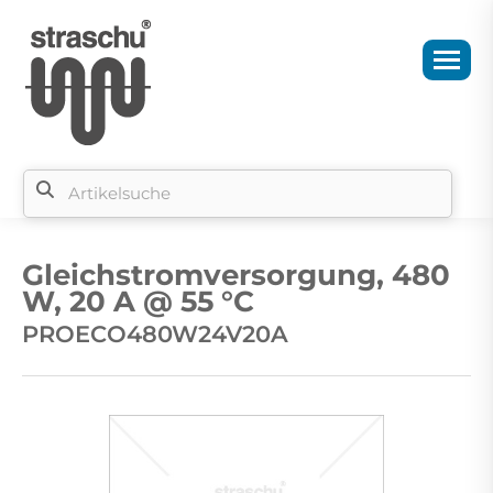
Si
b
Gleichstromversorgung, 480
si
W, 20 A @ 55 °C
PROECO480W24V20A