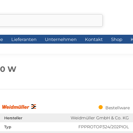
ce
Lieferanten
Unternehmen
Kontakt
Shop
K
ce
Lieferanten
Unternehmen
Kontakt
Shop
K
80 W
Bestellware
Weidmüller GmbH & Co. KG
Hersteller
FPPROTOP324/202PIOL
Typ