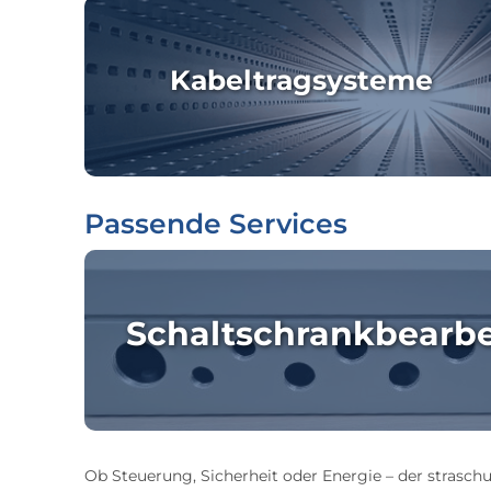
Kabeltragsysteme
Passende Services
Schaltschrankbearb
Ob Steuerung, Sicherheit oder Energie – der straschu