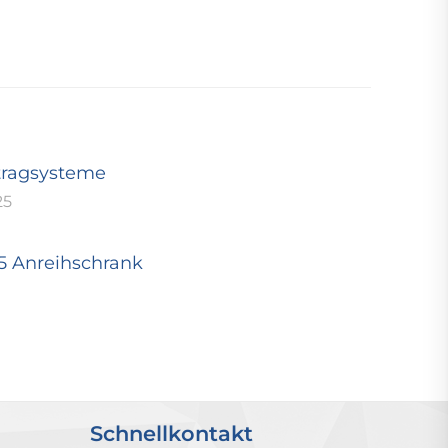
tragsysteme
25
25 Anreihschrank
Schnellkontakt