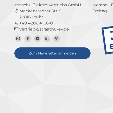
straschu Elektro-Vertriebs GmbH
Montag – 
Mackenstedter Str. 9
Freitag
28816 Stuhr
+49 4206 4166-0
vertrieb@straschu-ev.de
Zum
Zur
Zum
Zum
Zum
Instagram-
Facebook-
YouTube-
LinkedIn-
Xing-
Zum Newsletter anmelden
Profil
Seite
Kanal
Profil
Profil