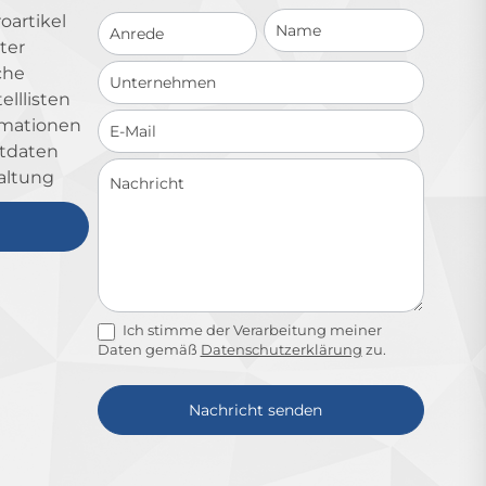
Schnellkontakt
oartikel
ter
che
lllisten
ormationen
ktdaten
altung
Ich stimme der Verarbeitung meiner
Daten gemäß
Datenschutzerklärung
zu.
Nachricht senden
Alternative: