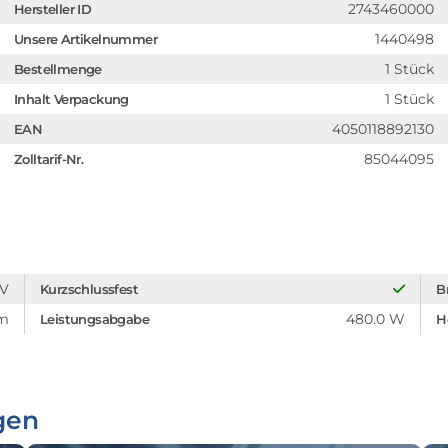
2743460000
Hersteller ID
1440498
Unsere Artikelnummer
1 Stück
Bestellmenge
1 Stück
Inhalt Verpackung
4050118892130
EAN
85044095
Zolltarif-Nr.
 V
Kurzschlussfest
B
mm
480.0 W
Leistungsabgabe
H
gen