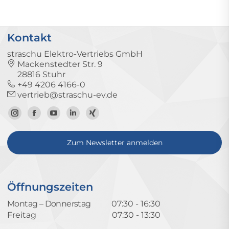
Kontakt
straschu Elektro-Vertriebs GmbH
Mackenstedter Str. 9
28816 Stuhr
+49 4206 4166-0
vertrieb@straschu-ev.de
Zum
Zur
Zum
Zum
Zum
Instagram-
Facebook-
YouTube-
LinkedIn-
Xing-
Zum Newsletter anmelden
Profil
Seite
Kanal
Profil
Profil
Öffnungszeiten
Montag – Donnerstag
07:30 - 16:30
Freitag
07:30 - 13:30