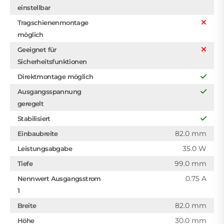
einstellbar
Tragschienenmontage
möglich
Geeignet für
Sicherheitsfunktionen
Direktmontage möglich
Ausgangsspannung
geregelt
Stabilisiert
82.0 mm
Einbaubreite
35.0 W
Leistungsabgabe
99.0 mm
Tiefe
0.75 A
Nennwert Ausgangsstrom
1
82.0 mm
Breite
30.0 mm
Höhe