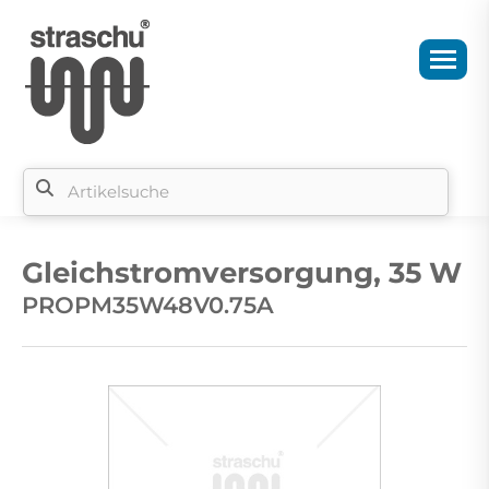
Si
b
Gleichstromversorgung, 35 W
si
PROPM35W48V0.75A