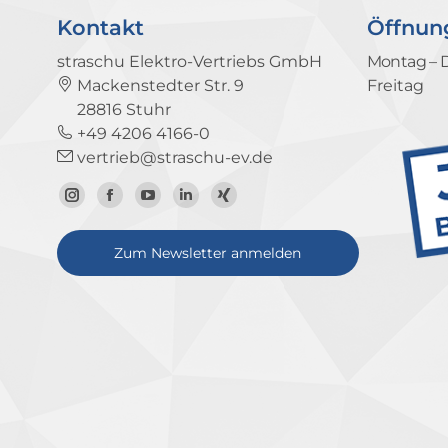
Kontakt
Öffnun
straschu Elektro-Vertriebs GmbH
Montag – 
Mackenstedter Str. 9
Freitag
28816 Stuhr
+49 4206 4166-0
vertrieb@straschu-ev.de
Zum
Zur
Zum
Zum
Zum
Instagram-
Facebook-
YouTube-
LinkedIn-
Xing-
Zum Newsletter anmelden
Profil
Seite
Kanal
Profil
Profil