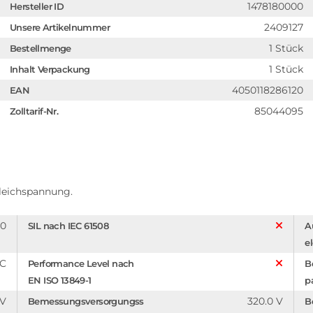
1478180000
Hersteller ID
2409127
Unsere Artikelnummer
1 Stück
Bestellmenge
1 Stück
Inhalt Verpackung
4050118286120
EAN
85044095
Zolltarif-Nr.
Gleichspannung.
20
SIL nach IEC 61508
A
e
C
Performance Level nach
B
EN ISO 13849-1
p
 V
320.0 V
Bemessungsversorgungss
B