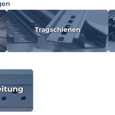
gen
Tragschienen
eitung