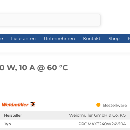
ce
Lieferanten
Unternehmen
Kontakt
Shop
K
ce
Lieferanten
Unternehmen
Kontakt
Shop
K
0 W, 10 A @ 60 °C
Bestellware
Weidmüller GmbH & Co. KG
Hersteller
PROMAX3240W24V10A
Typ