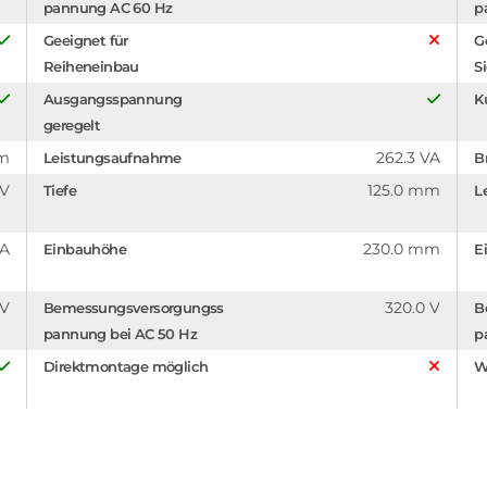
pannung AC 60 Hz
p
Geeignet für
G
Reiheneinbau
S
Ausgangsspannung
K
geregelt
mm
262.3 VA
Leistungsaufnahme
B
 V
125.0 mm
Tiefe
L
 A
230.0 mm
Einbauhöhe
E
 V
320.0 V
Bemessungsversorgungss
B
pannung bei AC 50 Hz
p
Direktmontage möglich
W