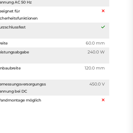
annung AC 50 Hz
eeignet für
icherheitsfunktionen
urzschlussfest
60.0 mm
reite
240.0 W
eistungsabgabe
120.0 mm
inbaubreite
450.0 V
emessungsversorgungss
annung bei DC
andmontage möglich