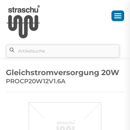
Si
b
Gleichstromversorgung 20W
si
PROCP20W12V1.6A