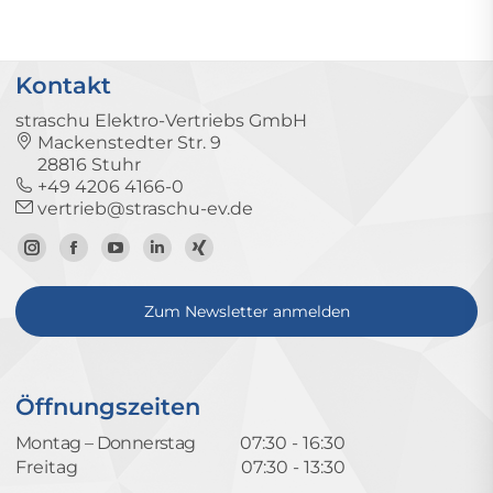
Kontakt
straschu Elektro-Vertriebs GmbH
Mackenstedter Str. 9
28816 Stuhr
+49 4206 4166-0
vertrieb@straschu-ev.de
Zum
Zur
Zum
Zum
Zum
Instagram-
Facebook-
YouTube-
LinkedIn-
Xing-
Zum Newsletter anmelden
Profil
Seite
Kanal
Profil
Profil
Öffnungszeiten
Montag – Donnerstag
07:30 - 16:30
Freitag
07:30 - 13:30