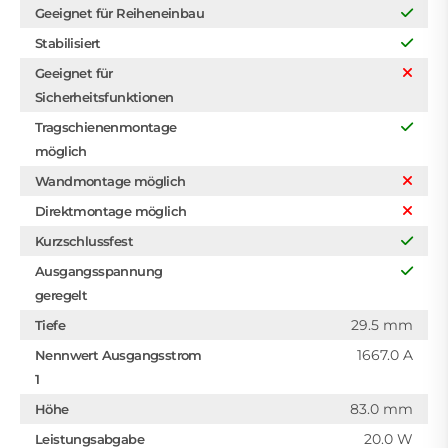
Geeignet für Reiheneinbau
Stabilisiert
Geeignet für
Sicherheitsfunktionen
Tragschienenmontage
möglich
Wandmontage möglich
Direktmontage möglich
Kurzschlussfest
Ausgangsspannung
geregelt
29.5 mm
Tiefe
1667.0 A
Nennwert Ausgangsstrom
1
83.0 mm
Höhe
20.0 W
Leistungsabgabe