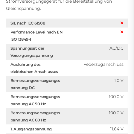
Stromversorgungsgerät für die Bereitstellung von
Gleichspannung.
SIL nach IEC 61508
Performance Level nach EN
ISO 13849-1
AC/DC
Spannungsart der
Versorgungsspannung
Federzuganschluss
Ausführung des
elektrischen Anschlusses
1.0 V
Bemessungsversorgungss
pannung DC
100.0 V
Bemessungsversorgungss
pannung AC 50 Hz
100.0 V
Bemessungsversorgungss
pannung AC 60 Hz
11.64 V
1. Ausgangsspannung