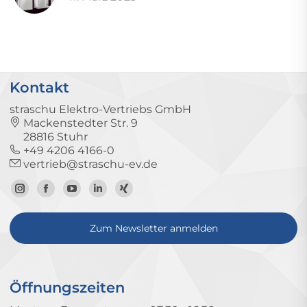
Kontakt
straschu Elektro-Vertriebs GmbH
Mackenstedter Str. 9
28816 Stuhr
+49 4206 4166-0
vertrieb@straschu-ev.de
Zum
Zur
Zum
Zum
Zum
Instagram-
Facebook-
YouTube-
LinkedIn-
Xing-
Zum Newsletter anmelden
Profil
Seite
Kanal
Profil
Profil
Öffnungszeiten