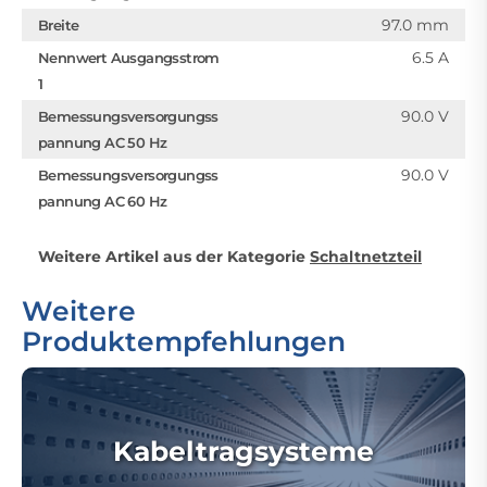
97.0 mm
Breite
6.5 A
Nennwert Ausgangsstrom
1
90.0 V
Bemessungsversorgungss
pannung AC 50 Hz
90.0 V
Bemessungsversorgungss
pannung AC 60 Hz
Weitere Artikel aus der Kategorie
Schaltnetzteil
Weitere
Produktempfehlungen
Kabeltragsysteme