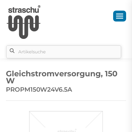
Si
b
Gleichstromversorgung, 150
si
W
PROPM150W24V6.5A