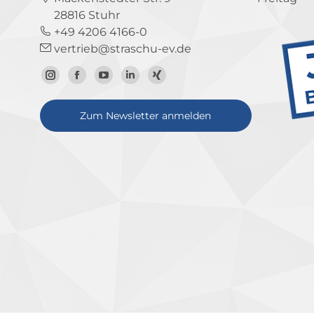
28816 Stuhr
+49 4206 4166-0
vertrieb@straschu-ev.de
Zum
Zur
Zum
Zum
Zum
Instagram-
Facebook-
YouTube-
LinkedIn-
Xing-
Zum Newsletter anmelden
Profil
Seite
Kanal
Profil
Profil