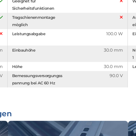
Geeignet für
W
Sicherheitsfunktionen
Tragschienenmontage
A
möglich
e
100.0 W
Leistungsabgabe
E
mm
30.0 mm
Einbauhöhe
N
1
mm
30.0 mm
Höhe
L
 V
90.0 V
Bemessungsversorgungss
pannung bei AC 60 Hz
gen