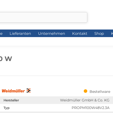
ce
Lieferanten
Unternehmen
Kontakt
Shop
K
ce
Lieferanten
Unternehmen
Kontakt
Shop
K
00 W
Bestellware
Weidmüller GmbH & Co. KG
Hersteller
PROPM100W48V2.3A
Typ