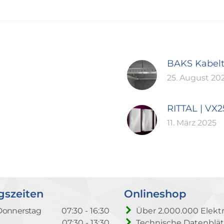
BAKS Kabel
25. August 20
RITTAL | VX
11. März 2025
gszeiten
Onlineshop
Donnerstag
07:30 - 16:30
Über 2.000.000 Elektr
07:30 - 13:30
Technische Datenblät