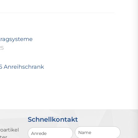
tragsysteme
25
25 Anreihschrank
Schnellkontakt
Schnellkontakt
oartikel
ter