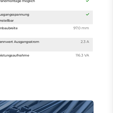
andmontage möglich
usgangsspannung
instellbar
97.0 mm
inbaubreite
2.3 A
ennwert Ausgangsstrom
116.3 VA
eistungsaufnahme