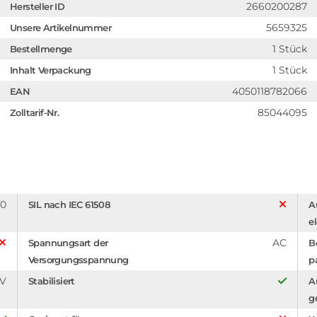
2660200287
Hersteller ID
5659325
Unsere Artikelnummer
1 Stück
Bestellmenge
1 Stück
Inhalt Verpackung
4050118782066
EAN
85044095
Zolltarif-Nr.
20
SIL nach IEC 61508
A
e
AC
Spannungsart der
B
Versorgungsspannung
p
 V
Stabilisiert
A
g