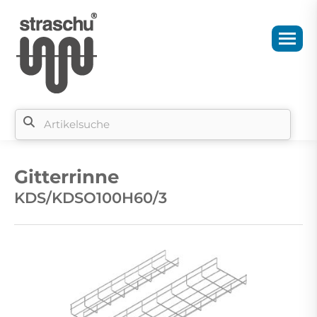
Si
b
Gitterrinne
si
KDS/KDSO100H60/3