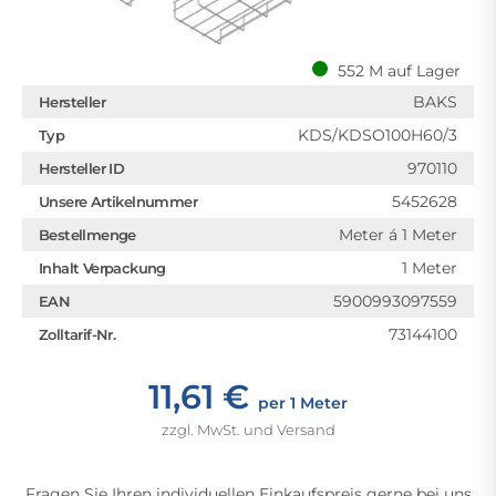
552 M auf Lager
BAKS
Hersteller
KDS/KDSO100H60/3
Typ
970110
Hersteller ID
5452628
Unsere Artikelnummer
Meter á 1 Meter
Bestellmenge
1 Meter
Inhalt Verpackung
5900993097559
EAN
73144100
Zolltarif-Nr.
11,61 €
per 1 Meter
zzgl. MwSt. und Versand
Fragen Sie Ihren individuellen Einkaufspreis gerne bei uns