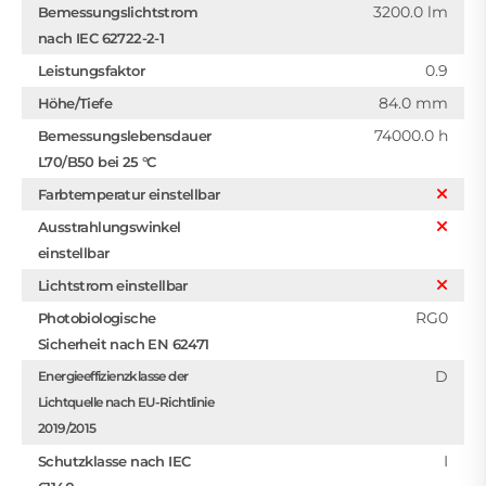
3200.0 lm
Bemessungslichtstrom
nach IEC 62722-2-1
0.9
Leistungsfaktor
84.0 mm
Höhe/Tiefe
74000.0 h
Bemessungslebensdauer
L70/B50 bei 25 °C
Farbtemperatur einstellbar
Ausstrahlungswinkel
einstellbar
Lichtstrom einstellbar
RG0
Photobiologische
Sicherheit nach EN 62471
D
Energieeffizienzklasse der
Lichtquelle nach EU-Richtlinie
2019/2015
I
Schutzklasse nach IEC