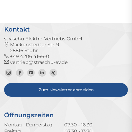
Kontakt
straschu Elektro-Vertriebs GmbH
Mackenstedter Str. 9
28816 Stuhr
+49 4206 4166-0
vertrieb@straschu-ev.de
Zum
Zur
Zum
Zum
Zum
Instagram-
Facebook-
YouTube-
LinkedIn-
Xing-
Zum Newsletter anmelden
Profil
Seite
Kanal
Profil
Profil
Öffnungszeiten
Montag – Donnerstag
07:30 - 16:30
Freitag
07:30 - 13:30