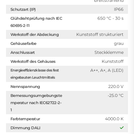
breitstrahlend
IP66
Schutzart (IP)
650 °C - 30 s
Glühdrahtprüfung nach IEC
60695-2-11
Kunststoff strukturiert
Werkstoff der Abdeckung
grau
Gehäusefarbe
Steckklemme
Anschlussart
Kunststoff
Werkstoff des Gehäuses
A++, A+, A (LED)
Energieeffizienzklasse des fest
eingebauten Leuchtmittels
220.0 V
Nennspannung
-25.0 °C
Bemessungsumgebungste
mperatur nach IEC62722-2-
1
4000.0 K
Farbtemperatur
Dimmung DALI