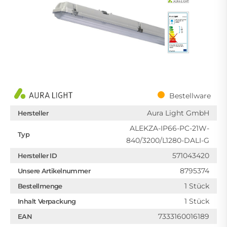
Bestellware
Aura Light GmbH
Hersteller
ALEKZA-IP66-PC-21W-
Typ
840/3200/L1280-DALI-G
571043420
Hersteller ID
8795374
Unsere Artikelnummer
1 Stück
Bestellmenge
1 Stück
Inhalt Verpackung
7333160016189
EAN