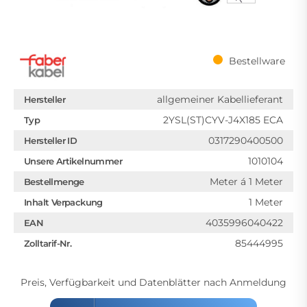
Bestellware
allgemeiner Kabellieferant
Hersteller
2YSL(ST)CYV-J4X185 ECA
Typ
0317290400500
Hersteller ID
1010104
Unsere Artikelnummer
Meter á 1 Meter
Bestellmenge
1 Meter
Inhalt Verpackung
4035996040422
EAN
85444995
Zolltarif-Nr.
Preis, Verfügbarkeit und Datenblätter nach Anmeldung