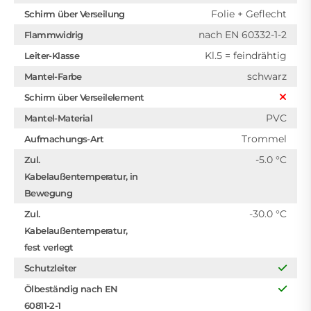
Folie + Geflecht
Schirm über Verseilung
nach EN 60332-1-2
Flammwidrig
Kl.5 = feindrähtig
Leiter-Klasse
schwarz
Mantel-Farbe
Schirm über Verseilelement
PVC
Mantel-Material
Trommel
Aufmachungs-Art
-5.0 °C
Zul.
Kabelaußentemperatur, in
Bewegung
-30.0 °C
Zul.
Kabelaußentemperatur,
fest verlegt
Schutzleiter
Ölbeständig nach EN
60811-2-1