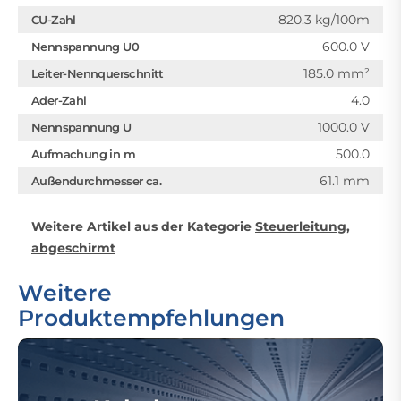
820.3 kg/100m
CU-Zahl
600.0 V
Nennspannung U0
185.0 mm²
Leiter-Nennquerschnitt
4.0
Ader-Zahl
1000.0 V
Nennspannung U
500.0
Aufmachung in m
61.1 mm
Außendurchmesser ca.
Weitere Artikel aus der Kategorie
Steuerleitung,
abgeschirmt
Weitere
Produktempfehlungen