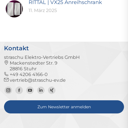
RITTAL | VX25 Anreihschrank
11. März 2025
Kontakt
straschu Elektro-Vertriebs GmbH
Mackenstedter Str. 9
28816 Stuhr
+49 4206 4166-0
vertrieb@straschu-ev.de
Zum
Zur
Zum
Zum
Zum
Instagram-
Facebook-
YouTube-
LinkedIn-
Xing-
Zum Newsletter anmelden
Profil
Seite
Kanal
Profil
Profil