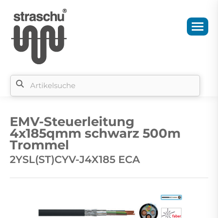
Si
b
EMV-Steuerleitung
si
4x185qmm schwarz 500m
Trommel
2YSL(ST)CYV-J4X185 ECA