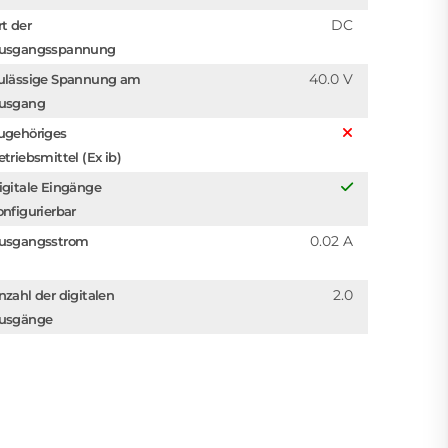
DC
rt der
usgangsspannung
40.0 V
ulässige Spannung am
usgang
ugehöriges
etriebsmittel (Ex ib)
igitale Eingänge
onfigurierbar
0.02 A
usgangsstrom
2.0
nzahl der digitalen
usgänge