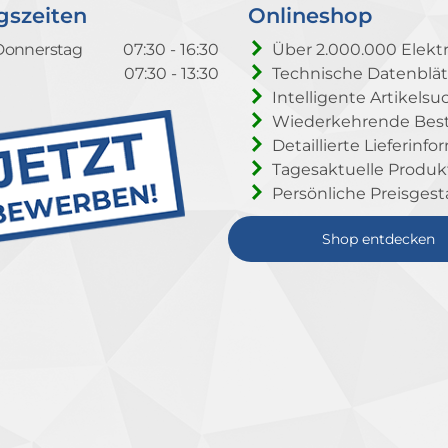
gszeiten
Onlineshop
Donnerstag
07:30 - 16:30
Über 2.000.000 Elektr
07:30 - 13:30
Technische Datenblät
Intelligente Artikelsu
Wiederkehrende Beste
Detaillierte Lieferinf
Tagesaktuelle Produ
Persönliche Preisgest
Shop entdecken