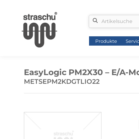
Produkte
Servi
Produkte
Servi
EasyLogic PM2X30 – E/A-Mod
METSEPM2KDGTLIO22