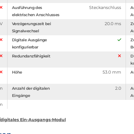
Steckanschluss
Ausführung des
A
elektrischen Anschlusses
A
 V
20.0 ms
Verzögerungszeit bei
Z
Signalwechsel
A
Digitale Ausgänge
Z
konfigurierbar
B
Redundanzfähigkeit
D
k
53.0 mm
Höhe
A
mm
2.0
Anzahl der digitalen
A
Eingänge
A
mm
digitales Ein-Ausgangs-Modul