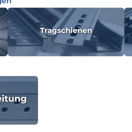
gen
Tragschienen
eitung