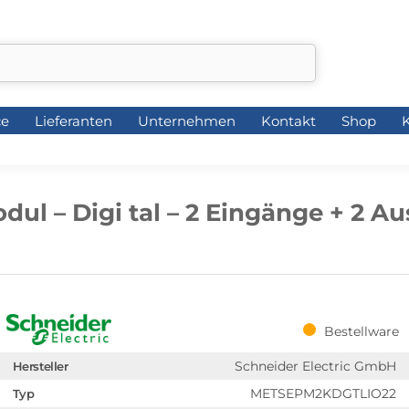
ce
Lieferanten
Unternehmen
Kontakt
Shop
K
ce
Lieferanten
Unternehmen
Kontakt
Shop
K
ul – Digi tal – 2 Eingänge + 2 A
Bestellware
Schneider Electric GmbH
Hersteller
METSEPM2KDGTLIO22
Typ