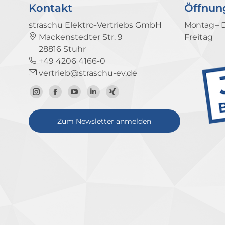
Kontakt
Öffnun
straschu Elektro-Vertriebs GmbH
Montag – 
Mackenstedter Str. 9
Freitag
28816 Stuhr
+49 4206 4166-0
vertrieb@straschu-ev.de
Zum
Zur
Zum
Zum
Zum
Instagram-
Facebook-
YouTube-
LinkedIn-
Xing-
Zum Newsletter anmelden
Profil
Seite
Kanal
Profil
Profil