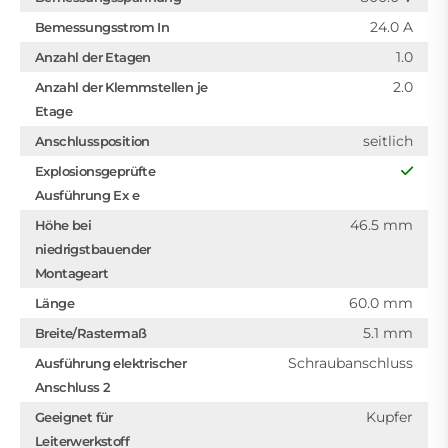
24.0 A
Bemessungsstrom In
1.0
Anzahl der Etagen
2.0
Anzahl der Klemmstellen je
Etage
seitlich
Anschlussposition
Explosionsgeprüfte
Ausführung Ex e
46.5 mm
Höhe bei
niedrigstbauender
Montageart
60.0 mm
Länge
5.1 mm
Breite/Rastermaß
Schraubanschluss
Ausführung elektrischer
Anschluss 2
Kupfer
Geeignet für
Leiterwerkstoff