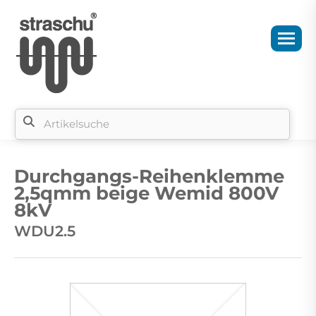
Si
b
Durchgangs-Reihenklemme
si
2,5qmm beige Wemid 800V
8kV
WDU2.5