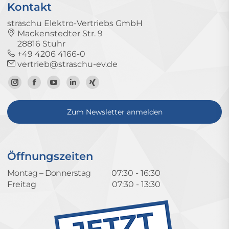
Kontakt
straschu Elektro-Vertriebs GmbH
Mackenstedter Str. 9
28816 Stuhr
+49 4206 4166-0
vertrieb@straschu-ev.de
Zum
Zur
Zum
Zum
Zum
Instagram-
Facebook-
YouTube-
LinkedIn-
Xing-
Zum Newsletter anmelden
Profil
Seite
Kanal
Profil
Profil
Öffnungszeiten
Montag – Donnerstag
07:30 - 16:30
Freitag
07:30 - 13:30