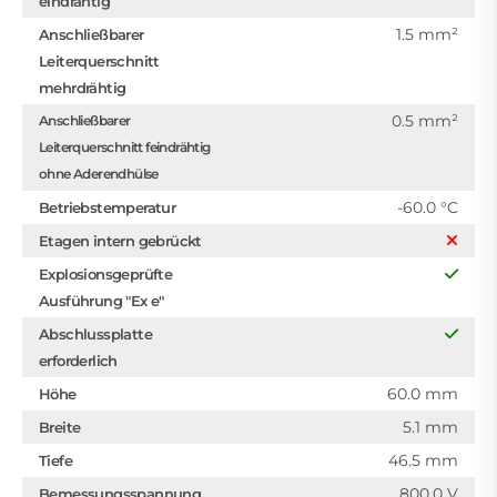
eindrähtig
1.5 mm²
Anschließbarer
Leiterquerschnitt
mehrdrähtig
0.5 mm²
Anschließbarer
Leiterquerschnitt feindrähtig
ohne Aderendhülse
-60.0 °C
Betriebstemperatur
Etagen intern gebrückt
Explosionsgeprüfte
Ausführung "Ex e"
Abschlussplatte
erforderlich
60.0 mm
Höhe
5.1 mm
Breite
46.5 mm
Tiefe
800.0 V
Bemessungsspannung