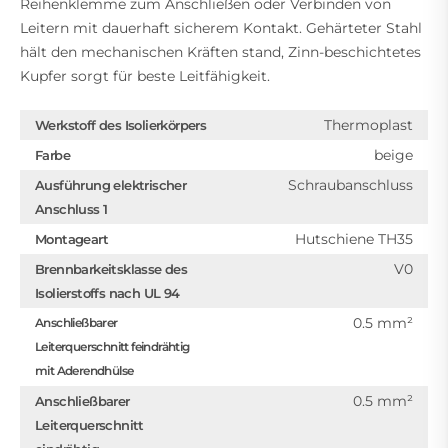
Reihenklemme zum Anschließen oder Verbinden von
Leitern mit dauerhaft sicherem Kontakt. Gehärteter Stahl
hält den mechanischen Kräften stand, Zinn-beschichtetes
Kupfer sorgt für beste Leitfähigkeit.
Thermoplast
Werkstoff des Isolierkörpers
beige
Farbe
Schraubanschluss
Ausführung elektrischer
Anschluss 1
Hutschiene TH35
Montageart
V0
Brennbarkeitsklasse des
Isolierstoffs nach UL 94
0.5 mm²
Anschließbarer
Leiterquerschnitt feindrähtig
mit Aderendhülse
0.5 mm²
Anschließbarer
Leiterquerschnitt