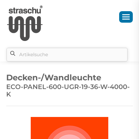
Si
b
Decken-/Wandleuchte
si
ECO-PANEL-600-UGR-19-36-W-4000-
K