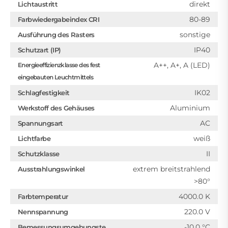
direkt
Lichtaustritt
80-89
Farbwiedergabeindex CRI
sonstige
Ausführung des Rasters
IP40
Schutzart (IP)
A++, A+, A (LED)
Energieeffizienzklasse des fest
eingebauten Leuchtmittels
IK02
Schlagfestigkeit
Aluminium
Werkstoff des Gehäuses
AC
Spannungsart
weiß
Lichtfarbe
II
Schutzklasse
extrem breitstrahlend
Ausstrahlungswinkel
>80°
4000.0 K
Farbtemperatur
220.0 V
Nennspannung
-10.0 °C
Bemessungsumgebungste