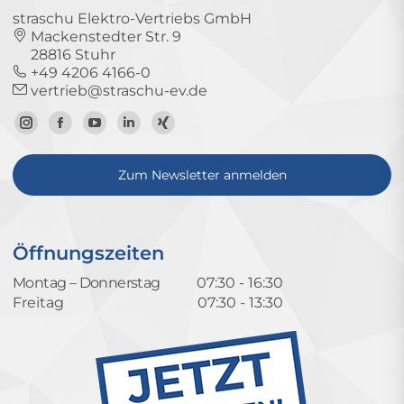
straschu Elektro-Vertriebs GmbH
Mackenstedter Str. 9
28816 Stuhr
+49 4206 4166-0
vertrieb@straschu-ev.de
Zum
Zur
Zum
Zum
Zum
Instagram-
Facebook-
YouTube-
LinkedIn-
Xing-
Zum Newsletter anmelden
Profil
Seite
Kanal
Profil
Profil
Öffnungszeiten
Montag – Donnerstag
07:30 - 16:30
Freitag
07:30 - 13:30