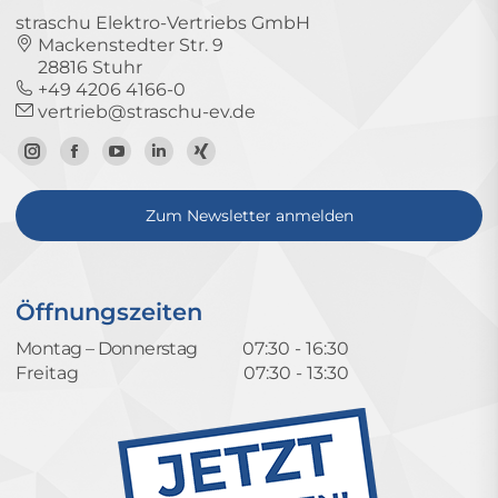
straschu Elektro-Vertriebs GmbH
Mackenstedter Str. 9
28816 Stuhr
+49 4206 4166-0
vertrieb@straschu-ev.de
Zum
Zur
Zum
Zum
Zum
Instagram-
Facebook-
YouTube-
LinkedIn-
Xing-
Zum Newsletter anmelden
Profil
Seite
Kanal
Profil
Profil
Öffnungszeiten
Montag – Donnerstag
07:30 - 16:30
Freitag
07:30 - 13:30