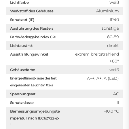
weiß
Lichtfarbe
Aluminium
Werkstoff des Gehäuses
IP40
Schutzart (IP)
sonstige
Ausführung des Rasters
80-89
Farbwiedergabeindex CRI
direkt
Lichtaustritt
extrem breitstrahlend
Ausstrahlungswinkel
>80°
weiß
Gehäusefarbe
A++, A+, A (LED)
Energieeffizienzklasse des fest
eingebauten Leuchtmittels
AC
Spannungsart
II
Schutzklasse
-10.0 °C
Bemessungsumgebungste
mperatur nach IEC62722-2-
1