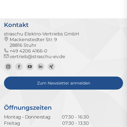
Kontakt
straschu Elektro-Vertriebs GmbH
Mackenstedter Str. 9
28816 Stuhr
+49 4206 4166-0
vertrieb@straschu-ev.de
Zum
Zur
Zum
Zum
Zum
Instagram-
Facebook-
YouTube-
LinkedIn-
Xing-
Zum Newsletter anmelden
Profil
Seite
Kanal
Profil
Profil
Öffnungszeiten
Montag – Donnerstag
07:30 - 16:30
Freitag
07:30 - 13:30