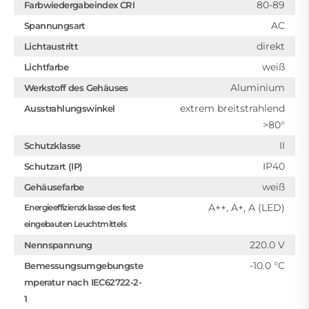
80-89
Farbwiedergabeindex CRI
AC
Spannungsart
direkt
Lichtaustritt
weiß
Lichtfarbe
Aluminium
Werkstoff des Gehäuses
extrem breitstrahlend
Ausstrahlungswinkel
>80°
II
Schutzklasse
IP40
Schutzart (IP)
weiß
Gehäusefarbe
A++, A+, A (LED)
Energieeffizienzklasse des fest
eingebauten Leuchtmittels
220.0 V
Nennspannung
-10.0 °C
Bemessungsumgebungste
mperatur nach IEC62722-2-
1