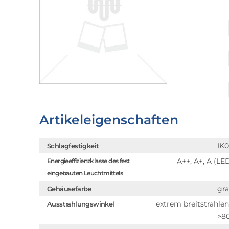
Artikeleigenschaften
IK
Schlagfestigkeit
A++, A+, A (LE
Energieeffizienzklasse des fest
eingebauten Leuchtmittels
gr
Gehäusefarbe
extrem breitstrahle
Ausstrahlungswinkel
>8