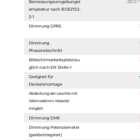
-30.0 
Bemessungsumgebungst
emperatur nach IEC62722-
2-1
Dimmung GPRS
Dimmung
Phasenabschnitt
Bildschirmarbeitsplatztau
glich nach EN 12464-1
Geeignet für
Deckenmontage
Abdeckung der Leuchte mit
Wärmedämm-Material
möglich
Dimmung DMX
Dimmung Potenziometer
(geräteintegriert)