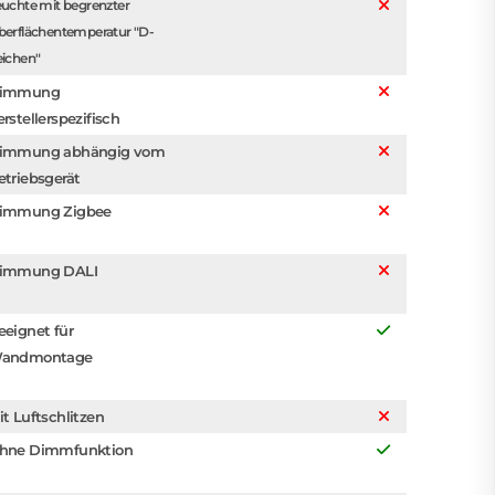
uchte mit begrenzter
berflächentemperatur "D-
eichen"
immung
erstellerspezifisch
immung abhängig vom
etriebsgerät
immung Zigbee
immung DALI
eeignet für
andmontage
it Luftschlitzen
hne Dimmfunktion