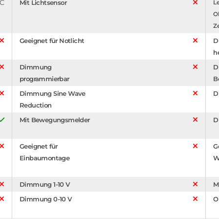
°C
Mit Lichtsensor
Le
O
Z
Geeignet für Notlicht
D
h
Dimmung
D
programmierbar
B
Dimmung Sine Wave
D
Reduction
Mit Bewegungsmelder
D
Geeignet für
G
Einbaumontage
W
Dimmung 1-10 V
M
Dimmung 0-10 V
O