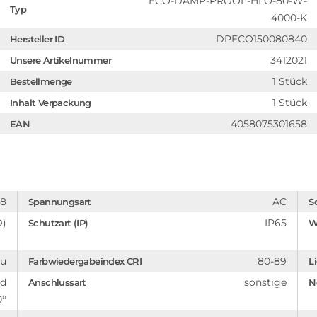
ECO-DAMP-PROOF-HLO-80-W-
Typ
4000-K
DPECO150080840
Hersteller ID
3412021
Unsere Artikelnummer
1 Stück
Bestellmenge
1 Stück
Inhalt Verpackung
4058075301658
EAN
08
AC
Spannungsart
S
D)
IP65
Schutzart (IP)
W
au
80-89
Farbwiedergabeindex CRI
L
nd
sonstige
Anschlussart
N
0°