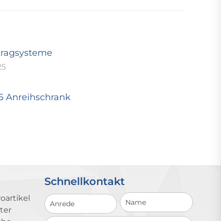
tragsysteme
25
25 Anreihschrank
Schnellkontakt
Schnellkontakt
oartikel
ter