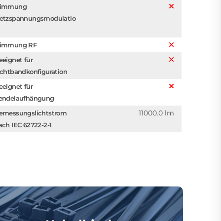
immung
etzspannungsmodulatio
immung RF
eeignet für
ichtbandkonfiguration
eeignet für
endelaufhängung
11000.0 lm
emessungslichtstrom
ach IEC 62722-2-1