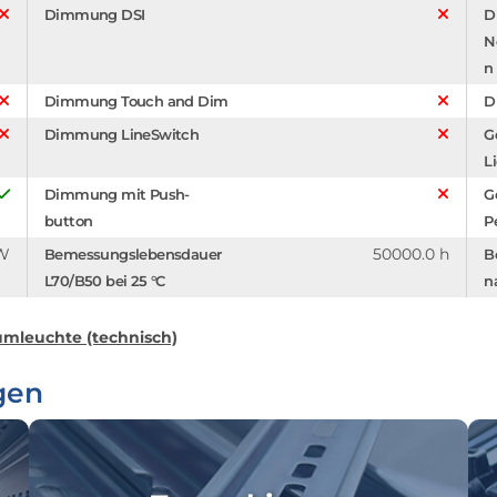
Dimmung DSI
D
N
n
Dimmung Touch and Dim
D
Dimmung LineSwitch
G
L
Dimmung mit Push-
G
button
P
/W
50000.0 h
Bemessungslebensdauer
B
L70/B50 bei 25 °C
n
mleuchte (technisch)
gen