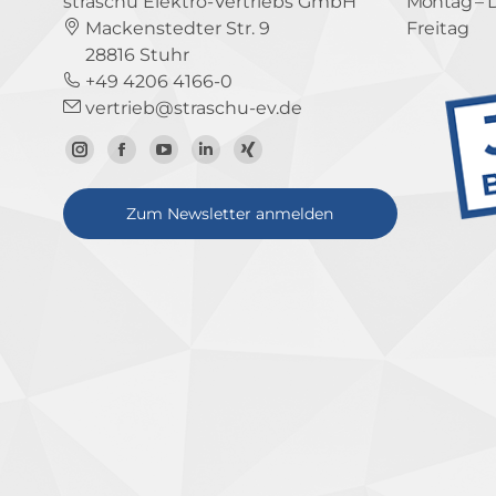
straschu Elektro-Vertriebs GmbH
Montag – 
Mackenstedter Str. 9
Freitag
28816 Stuhr
+49 4206 4166-0
vertrieb@straschu-ev.de
Zum
Zur
Zum
Zum
Zum
Instagram-
Facebook-
YouTube-
LinkedIn-
Xing-
Zum Newsletter anmelden
Profil
Seite
Kanal
Profil
Profil