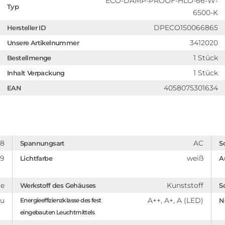
ECO-DAMP-PROOF-HLO-66-W-
Typ
6500-K
DPECO150066865
Hersteller ID
3412020
Unsere Artikelnummer
1 Stück
Bestellmenge
1 Stück
Inhalt Verpackung
4058075301634
EAN
08
AC
Spannungsart
S
89
weiß
Lichtfarbe
A
ge
Kunststoff
Werkstoff des Gehäuses
S
au
A++, A+, A (LED)
Energieeffizienzklasse des fest
N
eingebauten Leuchtmittels