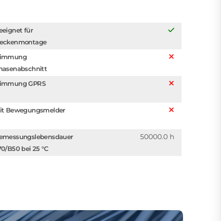
eeignet für
eckenmontage
immung
hasenabschnitt
immung GPRS
it Bewegungsmelder
50000.0 h
emessungslebensdauer
70/B50 bei 25 °C