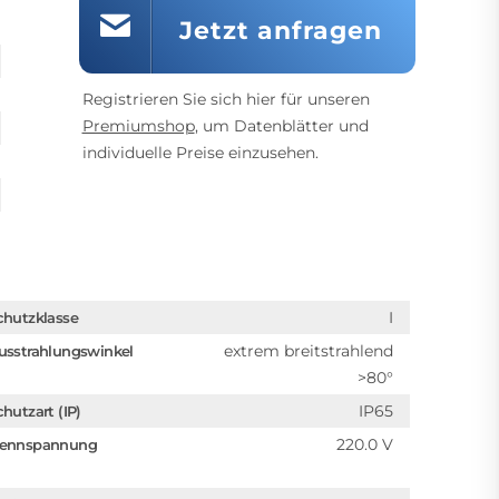
Jetzt anfragen
Registrieren Sie sich hier für unseren
Premiumshop
, um Datenblätter und
individuelle Preise einzusehen.
I
chutzklasse
extrem breitstrahlend
usstrahlungswinkel
>80°
IP65
chutzart (IP)
220.0 V
ennspannung