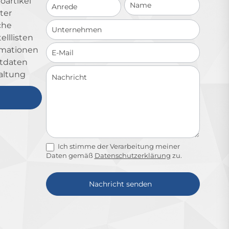
Schnellkontakt
oartikel
ter
che
lllisten
ormationen
ktdaten
altung
Ich stimme der Verarbeitung meiner
Daten gemäß
Datenschutzerklärung
zu.
Nachricht senden
Alternative: