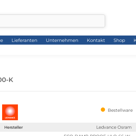
ce
Lieferanten
Unternehmen
Kontakt
Shop
K
ce
Lieferanten
Unternehmen
Kontakt
Shop
K
00-K
Bestellware
Ledvance Osram
Hersteller