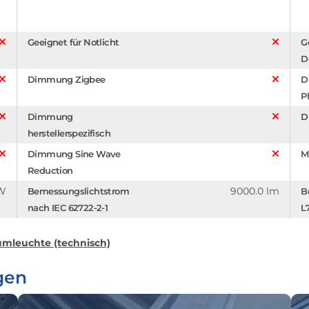
Geeignet für Notlicht
G
D
Dimmung Zigbee
D
P
Dimmung
D
herstellerspezifisch
Dimmung Sine Wave
M
Reduction
/W
9000.0 lm
Bemessungslichtstrom
B
nach IEC 62722-2-1
L
mleuchte (technisch)
gen