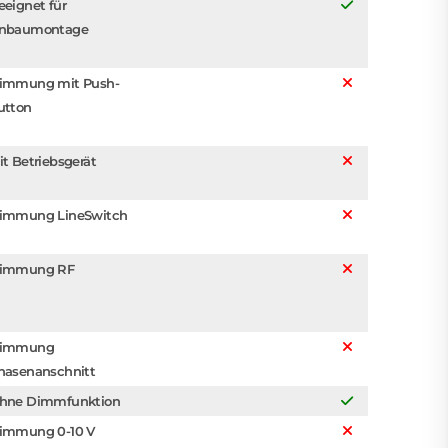
eeignet für
nbaumontage
immung mit Push-
utton
it Betriebsgerät
immung LineSwitch
immung RF
immung
hasenanschnitt
hne Dimmfunktion
immung 0-10 V