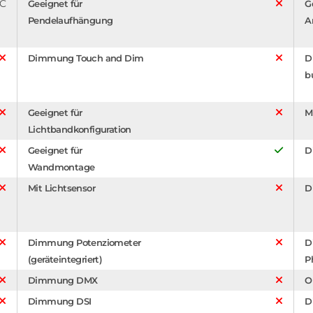
°C
Geeignet für
G
Pendelaufhängung
A
Dimmung Touch and Dim
D
b
Geeignet für
M
Lichtbandkonfiguration
Geeignet für
D
Wandmontage
Mit Lichtsensor
D
Dimmung Potenziometer
D
(geräteintegriert)
P
Dimmung DMX
O
Dimmung DSI
D