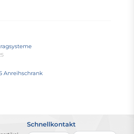
tragsysteme
25
25 Anreihschrank
Schnellkontakt