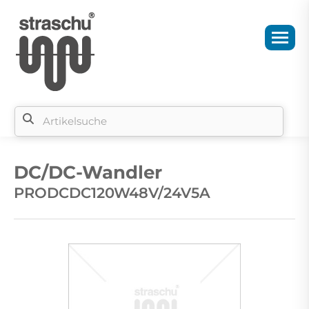
Si
b
DC/DC-Wandler
si
PRODCDC120W48V/24V5A