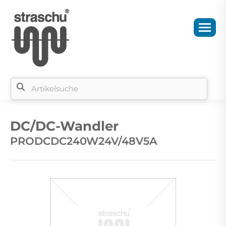
Si
b
DC/DC-Wandler
si
PRODCDC240W24V/48V5A