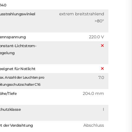
1140
extrem breitstrahlend
usstrahlungswinkel
>80°
220.0 V
ennspannung
onstant-Lichtstrom-
egelung
eeignet für Notlicht
7.0
x. Anzahl der Leuchten pro
itungsschutzschalter C16
204.0 mm
öhe/Tiefe
I
chutzklasse
Abschluss
rt der Verdrahtung