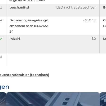
eingebauten Leuchtmittels
kt
LED nicht austauschbar
Leuchtmittel
B
ge
-35.0 °C
Bemessungsumgebungst
G
emperatur nach IEC62722-
P
2-1
1.0
Polzahl
L
lm
euchten/Strahler (technisch)
gen