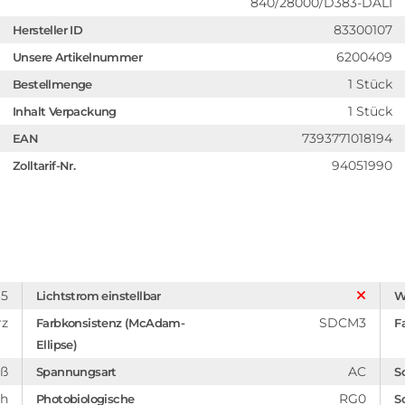
840/28000/D383-DALI
83300107
Hersteller ID
6200409
Unsere Artikelnummer
1 Stück
Bestellmenge
1 Stück
Inhalt Verpackung
7393771018194
EAN
94051990
Zolltarif-Nr.
65
Lichtstrom einstellbar
W
rz
SDCM3
Farbkonsistenz (McAdam-
F
Ellipse)
iß
AC
Spannungsart
S
ch
RG0
Photobiologische
S