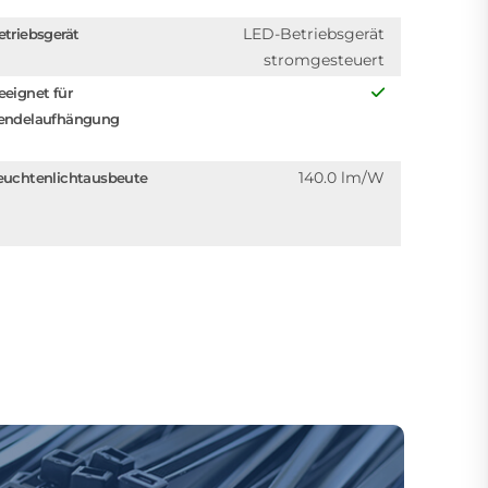
LED-Betriebsgerät
etriebsgerät
stromgesteuert
eeignet für
endelaufhängung
140.0 lm/W
euchtenlichtausbeute