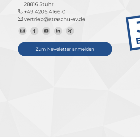
28816 Stuhr
+49 4206 4166-0
vertrieb@straschu-ev.de
Zum
Zur
Zum
Zum
Zum
Instagram-
Facebook-
YouTube-
LinkedIn-
Xing-
Zum Newsletter anmelden
Profil
Seite
Kanal
Profil
Profil