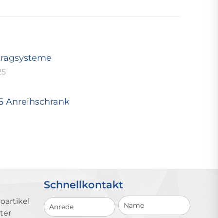
tragsysteme
25
25 Anreihschrank
Schnellkontakt
Schnellkontakt
oartikel
ter