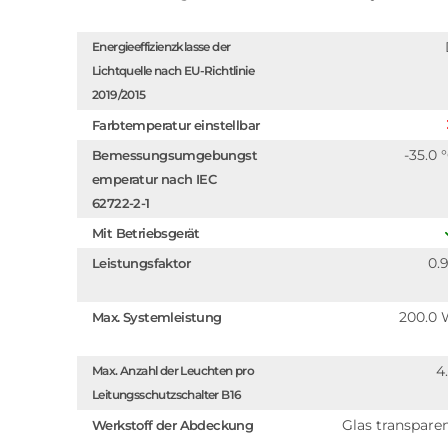
Energieeffizienzklasse der
Lichtquelle nach EU-Richtlinie
2019/2015
Farbtemperatur einstellbar
-35.0 
Bemessungsumgebungst
emperatur nach IEC
62722-2-1
Mit Betriebsgerät
0.
Leistungsfaktor
200.0
Max. Systemleistung
4
Max. Anzahl der Leuchten pro
Leitungsschutzschalter B16
Glas transpare
Werkstoff der Abdeckung