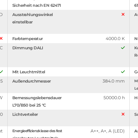
Sicherheit nach EN 62471
6
D
Ausstrahlungswinkel
A
einstellbar
4000.0 K
Farbtemperatur
N
°C
Dimmung DALI
K
R
Mit Leuchtmittel
G
95
384.0 mm
Außendurchmesser
Ma
Le
 W
50000.0 h
Bemessungslebensdauer
H
L70/B50 bei 25 °C
.0
Lichtverteiler
S
nt
A++, A+, A (LED)
Energieeffizienzklasse des fest
A