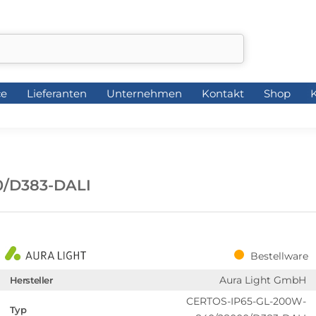
ce
Lieferanten
Unternehmen
Kontakt
Shop
K
ce
Lieferanten
Unternehmen
Kontakt
Shop
K
0/D383-DALI
Bestellware
Aura Light GmbH
Hersteller
CERTOS-IP65-GL-200W-
Typ