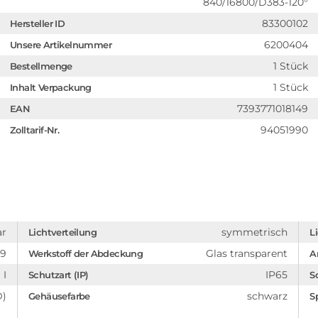
840/16800/D383-120°
83300102
Hersteller ID
6200404
Unsere Artikelnummer
1 Stück
Bestellmenge
1 Stück
Inhalt Verpackung
7393771018149
EAN
94051990
Zolltarif-Nr.
ar
symmetrisch
Lichtverteilung
L
89
Glas transparent
Werkstoff der Abdeckung
A
I
IP65
Schutzart (IP)
S
D)
schwarz
Gehäusefarbe
S