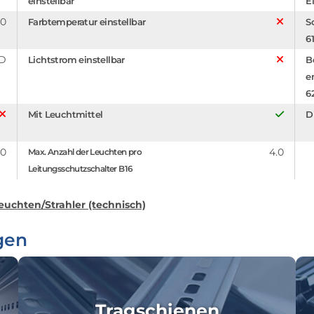
einstellbar
El
0
Farbtemperatur einstellbar
S
6
D
Lichtstrom einstellbar
B
e
6
Mit Leuchtmittel
D
.0
4.0
Max. Anzahl der Leuchten pro
Leitungsschutzschalter B16
euchten/Strahler (technisch)
gen
Tragschienen