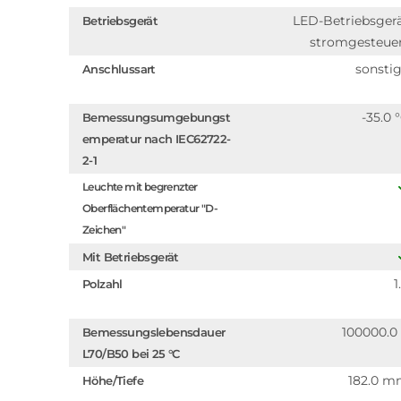
LED-Betriebsger
Betriebsgerät
stromgesteue
sonsti
Anschlussart
-35.0 
Bemessungsumgebungst
emperatur nach IEC62722-
2-1
Leuchte mit begrenzter
Oberflächentemperatur "D-
Zeichen"
Mit Betriebsgerät
1
Polzahl
100000.0
Bemessungslebensdauer
L70/B50 bei 25 °C
182.0 
Höhe/Tiefe