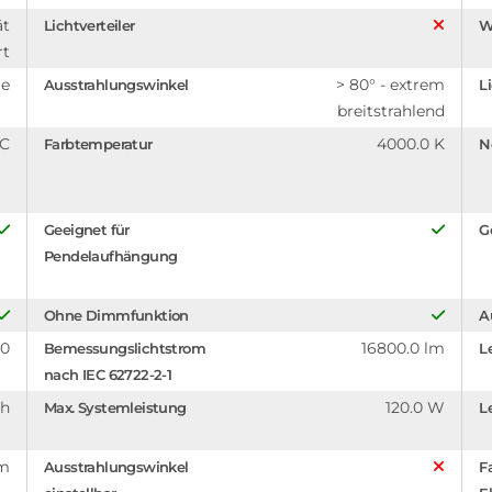
ät
Lichtverteiler
W
rt
ge
> 80° - extrem
Ausstrahlungswinkel
L
breitstrahlend
°C
4000.0 K
Farbtemperatur
N
Geeignet für
G
Pendelaufhängung
Ohne Dimmfunktion
A
.0
16800.0 lm
Bemessungslichtstrom
L
nach IEC 62722-2-1
 h
120.0 W
Max. Systemleistung
L
mm
Ausstrahlungswinkel
F