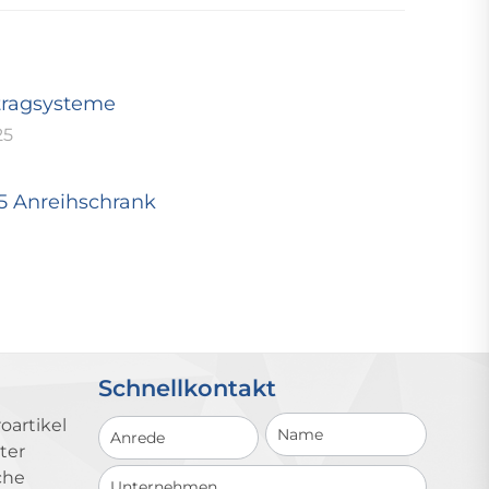
tragsysteme
25
25 Anreihschrank
Schnellkontakt
Schnellkontakt
oartikel
ter
che