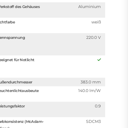
Aluminium
erkstoff des Gehäuses
weiß
ichtfarbe
220.0 V
ennspannung
eeignet für Notlicht
383.0 mm
ußendurchmesser
140.0 lm/W
euchtenlichtausbeute
0.9
eistungsfaktor
SDCM3
arbkonsistenz (McAdam-