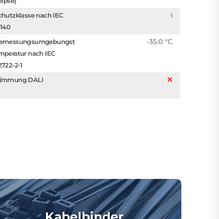
lipse)
I
chutzklasse nach IEC
1140
-35.0 °C
emessungsumgebungst
mperatur nach IEC
2722-2-1
immung DALI
Kabelbinder