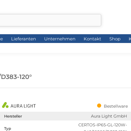
ce
Lieferanten
Unternehmen
Kontakt
Shop
K
ce
Lieferanten
Unternehmen
Kontakt
Shop
K
D383-120°
Bestellware
Aura Light GmbH
Hersteller
CERTOS-IP65-GL-120W-
Typ