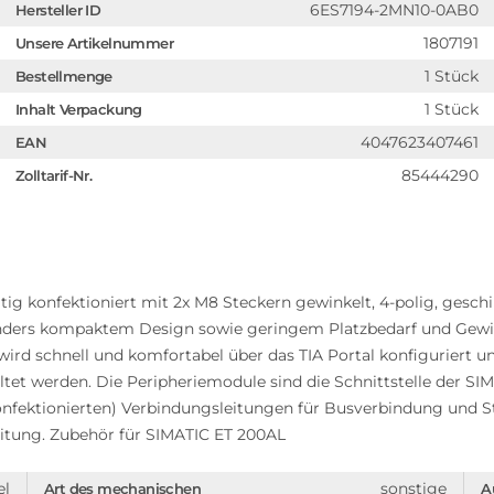
6ES7194-2MN10-0AB0
Hersteller ID
1807191
Unsere Artikelnummer
1 Stück
Bestellmenge
1 Stück
Inhalt Verpackung
4047623407461
EAN
85444290
Zolltarif-Nr.
tig konfektioniert mit 2x M8 Steckern gewinkelt, 4-polig, gesc
ders kompaktem Design sowie geringem Platzbedarf und Gewicht.
rd schnell und komfortabel über das TIA Portal konfiguriert
tet werden. Die Peripheriemodule sind die Schnittstelle der S
konfektionierten) Verbindungsleitungen für Busverbindung und
eitung. Zubehör für SIMATIC ET 200AL
el
sonstige
Art des mechanischen
A