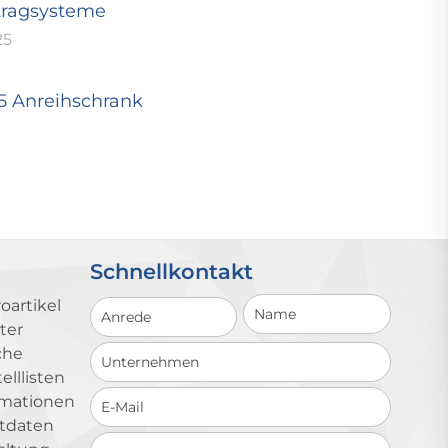
tragsysteme
25
25 Anreihschrank
Schnellkontakt
Schnellkontakt
oartikel
ter
che
lllisten
ormationen
ktdaten