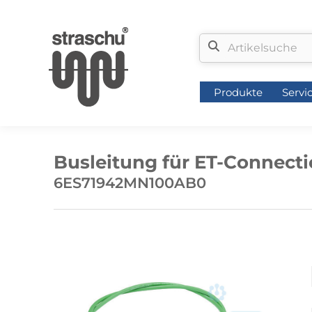
Produkte
Servi
Produkte
Servi
Busleitung für ET-Connecti
6ES71942MN100AB0