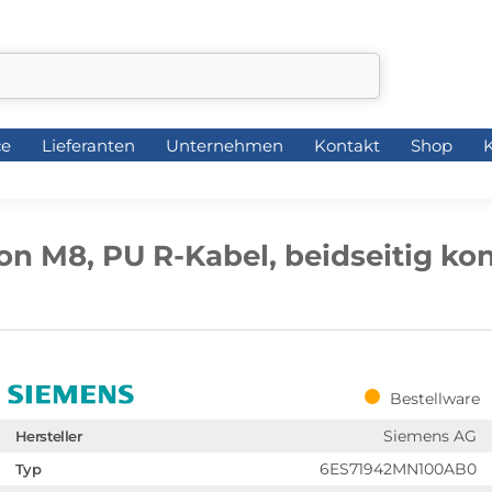
ce
Lieferanten
Unternehmen
Kontakt
Shop
K
ce
Lieferanten
Unternehmen
Kontakt
Shop
K
on M8, PU R-Kabel, beidseitig kon
Bestellware
Siemens AG
Hersteller
6ES71942MN100AB0
Typ