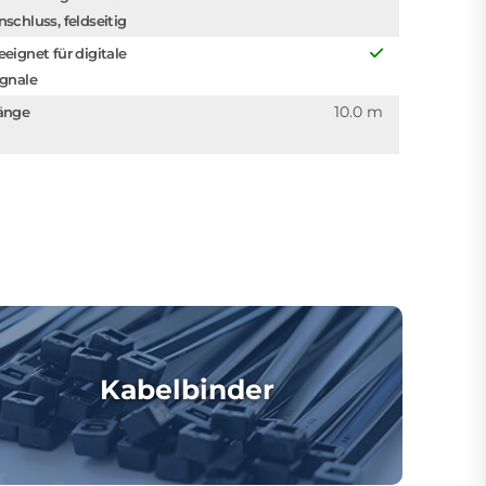
nschluss, feldseitig
eeignet für digitale
ignale
10.0 m
änge
Kabelbinder