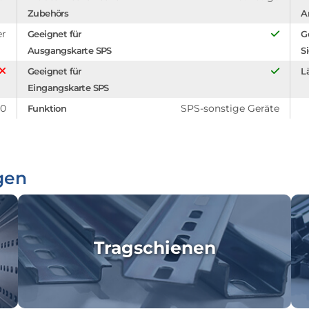
Zubehörs
A
er
Geeignet für
G
Ausgangskarte SPS
S
Geeignet für
L
Eingangskarte SPS
.0
SPS-sonstige Geräte
Funktion
gen
Tragschienen