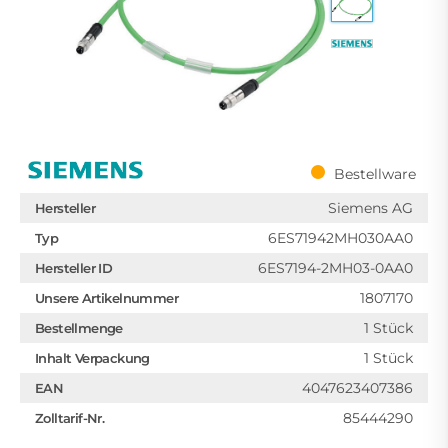
Bestellware
Siemens AG
Hersteller
6ES71942MH030AA0
Typ
6ES7194-2MH03-0AA0
Hersteller ID
1807170
Unsere Artikelnummer
1 Stück
Bestellmenge
1 Stück
Inhalt Verpackung
4047623407386
EAN
85444290
Zolltarif-Nr.