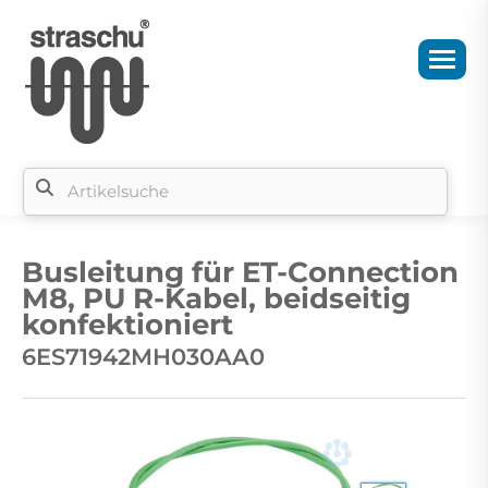
Si
b
Busleitung für ET-Connection
si
M8, PU R-Kabel, beidseitig
konfektioniert
6ES71942MH030AA0