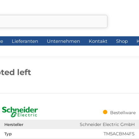
ce
Lieferanten
Unternehmen
Kontakt
Shop
K
ce
Lieferanten
Unternehmen
Kontakt
Shop
K
ted left
Bestellware
Schneider Electric GmbH
Hersteller
TM5ACBM4FS
Typ