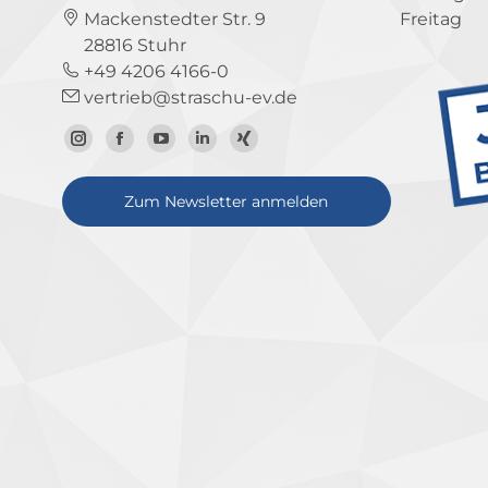
Mackenstedter Str. 9
Freitag
28816 Stuhr
+49 4206 4166-0
vertrieb@straschu-ev.de
Zum
Zur
Zum
Zum
Zum
Instagram-
Facebook-
YouTube-
LinkedIn-
Xing-
Zum Newsletter anmelden
Profil
Seite
Kanal
Profil
Profil