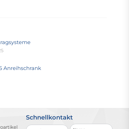
tragsysteme
25
25 Anreihschrank
Schnellkontakt
Schnellkontakt
oartikel