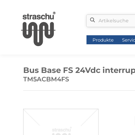
Produkte
Servi
Produkte
Servi
Bus Base FS 24Vdc interrup
TM5ACBM4FS