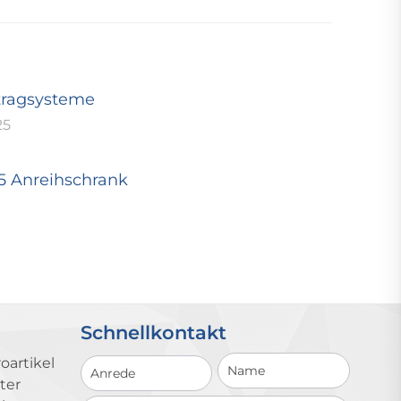
tragsysteme
25
25 Anreihschrank
Schnellkontakt
Schnellkontakt
oartikel
ter