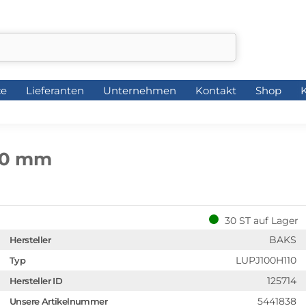
ce
Lieferanten
Unternehmen
Kontakt
Shop
K
ce
Lieferanten
Unternehmen
Kontakt
Shop
K
1,0 mm
30 ST auf Lager
BAKS
Hersteller
LUPJ100H110
Typ
125714
Hersteller ID
5441838
Unsere Artikelnummer